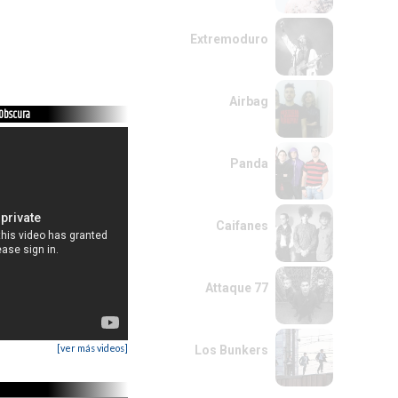
Extremoduro
Airbag
 Obscura
Panda
Caifanes
Attaque 77
[ver más videos]
Los Bunkers