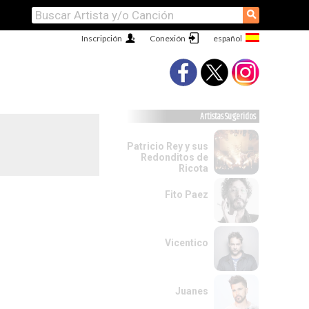
⚲
Inscripción
Conexión
Artistas Sugeridos
Patricio Rey y sus
Redonditos de
Ricota
Fito Paez
Vicentico
Juanes