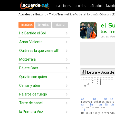
canciones
acordes
afinador
favori
Acordes de Guitarra
»
T
»
los Tres
» el Sueño de la Hora más Obscura (T
el S
Populares
del Artista
Historial
los Tr
He Barrido el Sol
Letras, Aco
Amor Violento
Quién es la que viene allí
Moizefala
Déjate Caer
Letra y Acorde
Quizás con quien
---------------------
-------1--/-3--------
-------2--/-4--------
----2-----/-4--------
Cerrar y abrir
--0------------------
---------------------
Pajaros de fuego
Am
Bm
Am
Bm
Torre de babel
Am
Bm
Am
Bm
Am
mojan lo mas seco     
F
G
la Primera Vez
Me duele muy profundo 