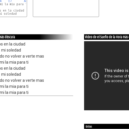
m
E7
Am
 (intro)....

i la mia para ti

 en la ciudad

 más Obscura
Video de el Sueño de la Hora más
s en la ciudad
 mi soledad
o no volver a verte mas
mi la mia para ti
s en la ciudad
 mi soledad
o no volver a verte mas
mi la mia para ti
mi la mia para ti
Extras