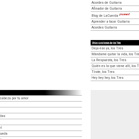
Acordes de Guitarra
Afinador de Guitarra
¡nuevo!
Blog de LaCuerda
Aprender a tocar Guitarra
Acordes Guitarra
Otras canciones de los Tres
Deja eso ya, los Tres
Mándame quitar la vida, los Tr
La Respuesta, los Tres
Quién es la que viene allí, los 
Tírate, los Tres
Hey hey hey, los Tres
 cabeza por tu amor
adas
el
queda