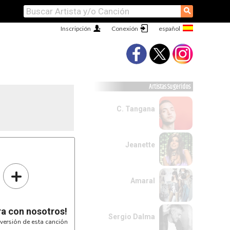
⚲
Inscripción
Conexión
Artistas Sugeridos
C. Tangana
Jeanette
+
Amaral
ra con nosotros!
Sergio Dalma
versión de esta canción