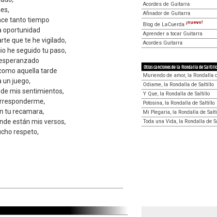
Acordes de Guitarra
es,
Afinador de Guitarra
hace tanto tiempo
¡nuevo!
Blog de LaCuerda
a oportunidad
Aprender a tocar Guitarra
rte que te he vigilado,
Acordes Guitarra
io he seguido tu paso,
o esperanzado
Otras canciones de la Rondalla de Saltill
como aquella tarde
Muriendo de amor, la Rondalla de
a un juego,
Odiame, la Rondalla de Saltillo
 de mis sentimientos,
Y Que, la Rondalla de Saltillo
corresponderme,
Potosina, la Rondalla de Saltillo
en tu recamara,
Mi Plegaria, la Rondalla de Salti
onde están mis versos,
Toda una Vida, la Rondalla de Sa
ucho respeto,
s