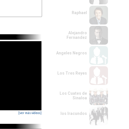
Raphael
Alejandro
Fernandez
Angeles Negros
Los Tres Reyes
Los Cuates de
Sinaloa
[ver más videos]
los Iracundos