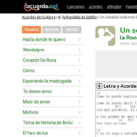
canciones
acordes
afinador
favori
Acordes de Guitarra
»
R
»
la Rondalla de Saltillo
» Un soñador nada más (
Un s
Populares
del Artista
Historial
la Ron
Hasta donde te quiero
Letras, Aco
Wendolyne
Corazón De Roca
Cómo
Esperando la madrugada
Letra y Acorde
Te deseo amor
LA 
Morir de amor
como te puedo decir l
MI7
SIm
con qué palabras, te c
Motivos
y los poemas de amor 
LA 
MI7
Tema de Historia de Amor
los lees en casa

LA 
El faro de luz