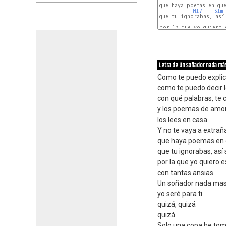
que haya poemas en que
MI7
SIm
que tu ignorabas, así 
por la que yo quiero e
LA 
LA7
Letra de Un soñador nada má
Como te puedo explic
como te puedo decir lo
con qué palabras, te 
y los poemas de amor 
los lees en casa
Y no te vaya a extrañ
que haya poemas en 
que tu ignorabas, así
por la que yo quiero 
con tantas ansias.
Un soñador nada ma
yo seré para ti
quizá, quizá
quizá
Solo una copa he to