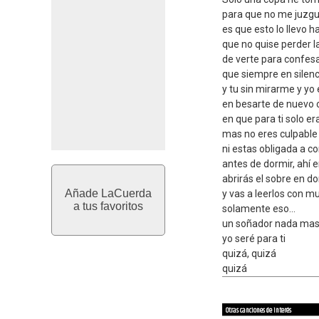
para que no me juzgu
es que esto lo llevo 
que no quise perder l
de verte para confesa
que siempre en silenc
y tu sin mirarme y y
en besarte de nuevo 
en que para ti solo er
mas no eres culpable
ni estas obligada a 
antes de dormir, ahí 
abrirás el sobre en d
Añade LaCuerda
y vas a leerlos con m
a tus favoritos
solamente eso...
un soñador nada ma
yo seré para ti
quizá, quizá
quizá
Otras canciones de interés