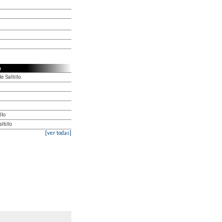
o
 Saltillo
llo
ltillo
[ver todas]