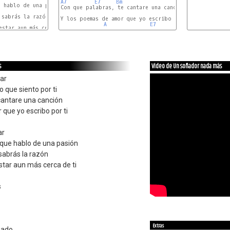
A7
E7
Bm
 hablo de una pasión

Con que palabras, te cantare una canción,

E7
sabrás la razón

Y los poemas de amor que yo escribo por ti,

MI7
A
E7
A
star aun más cerca de ti

s
Video de Un soñador nada más
ar
 que siento por ti
cantare una canción
que yo escribo por ti
ar
que hablo de una pasión
 sabrás la razón
estar aun más cerca de ti
s
Extras
mado,