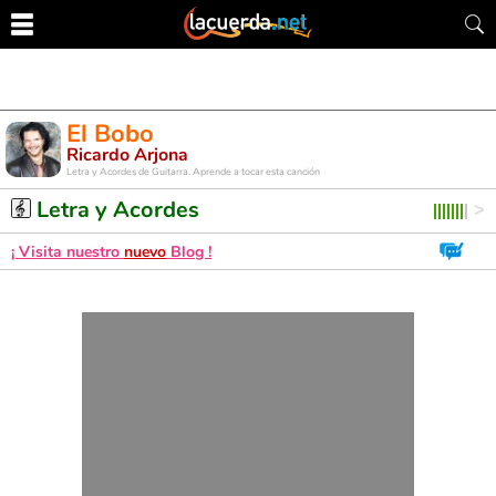
El Bobo
Ricardo Arjona
Letra y Acordes de Guitarra. Aprende a tocar esta canción
Letra y Acordes
¡ Visita nuestro
nuevo
Blog !