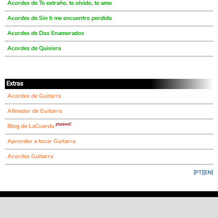
Acordes de Te extraño, te olvido, te amo
Acordes de Sin ti me encuentro perdido
Acordes de Dos Enamorados
Acordes de Quisiera
Extras
Acordes de Guitarra
Afinador de Guitarra
¡nuevo!
Blog de LaCuerda
Aprender a tocar Guitarra
Acordes Guitarra
[PT]
[EN]
©
LaCuerda
.net
·
·
·
aviso legal
privacidad
contacto