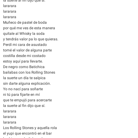
la suerte al fin dijo que sí.
lararara
lararara
lararara
Muñeco de pastel de boda
por qué me ves de esta manera
quítale al Whisky la soda
y tendrás valor pa lo que quieras.
Perdí mi cara de asustado
tomé el valor de alguna parte
costilla desde mi costado
estoy aquí para llevarte.
De negro como Batichica
bailabas con los Rolling Stones
la suerte un día te salpica
sin darte alguna explicación.
Yo no nací para soñarte
ni tú para fijarte en mí
que te empujó para acercarte
la suerte al fin dijo que sí.
lararara
lararara
lararara
Los Rolling Stones y aquella rola
el yupi que encontró en el bar