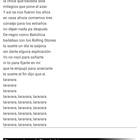
la chica que bailaba sola
milagros que pone el azar.
Y así se nos fueron los años
en casa ahora comemos tres
consejo para los extraños
no dejen nada pa después
De negro como Batichica
bailabas con los Rolling Stones
la suerte un día te salpica
sin darte alguna explicación.
Yo no nací para soñarte
ni tú para fijarte en mí
que te empujó para acercarte
la suerte al fin dijo que sí.
lararara
lararara
lararara
lararara, lararara, lararara
lararara, lararara, lararara
lararara, lararara, lararara
lararara, lararara, lararara
lararara, lararara, lararara
lararara, lararara, lararara