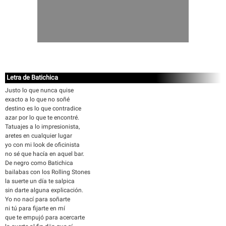
Letra de Batichica
Justo lo que nunca quise
exacto a lo que no soñé
destino es lo que contradice
azar por lo que te encontré.
Tatuajes a lo impresionista,
aretes en cualquier lugar
yo con mi look de oficinista
no sé que hacía en aquel bar.
De negro como Batichica
bailabas con los Rolling Stones
la suerte un día te salpica
sin darte alguna explicación.
Yo no nací para soñarte
ni tú para fijarte en mí
que te empujó para acercarte