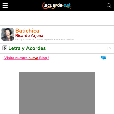
Batichica
Ricardo Arjona
Letra y Acordes de Guitarra. Aprende a tocar esta canción
Letra y Acordes
¡ Visita nuestro
nuevo
Blog !