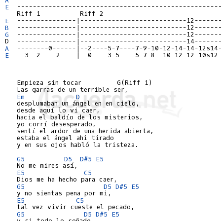
E
  ----------------------------------------------------
E
B
G
  ---------------|---------------------------12-------
A
E
  --3--2----2----|--0----3-5----5-7-8--10-12-12-10s12-
   Empieza sin tocar         G(Riff 1)

   Las garras de un terrible ser,

Em
D
   desplumaban un ángel en en cielo,

   desde aquí lo vi caer,

   hacia el baldío de los misterios,

   yo corrí desesperado,

   sentí el ardor de una herida abierta,

   estaba el ángel ahi tirado

   y en sus ojos habló la tristeza.

G5
D5
D#5
E5
   No me mires así,

E5
C5
   Dios me ha hecho para caer,

G5
D5
D#5
E5
   y no sientas pena por mi,

E5
C5
   tal vez vivir cueste el pecado,

G5
D5
D#5
E5
   y si todo lo soñado,
