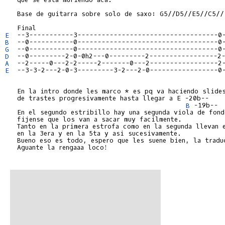
   Base de guitarra sobre solo de saxo: G5//D5//E5//C5//(
E
B
G
D
A
E
  --3-3-2---2-0-3---------3-2---2-0-----------------0-
   En la intro donde les marco * es pq va haciendo slides
   de trastes progresivamente hasta llegar a E -20b--

B
 -19b--

   En el segundo estribillo hay una segunda viola de fond
   fijense que los van a sacar muy facilmente.

   Tanto en la primera estrofa como en la segunda llevan e
   en la 3era y en la 5ta y asi sucesivamente.

   Bueno eso es todo, espero que les suene bien, la traduc
   Aguante la rengaaa loco!
