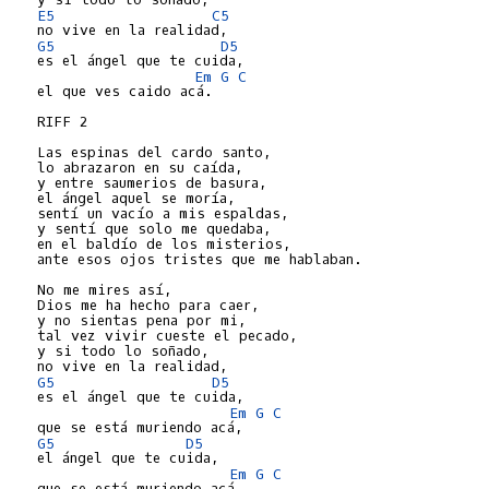
E5
C5
   no vive en la realidad,

G5
D5
   es el ángel que te cuida,

Em
G
C
   el que ves caido acá.

   RIFF 2

   Las espinas del cardo santo,

   lo abrazaron en su caída,

   y entre saumerios de basura,

   el ángel aquel se moría,

   sentí un vacío a mis espaldas,

   y sentí que solo me quedaba,

   en el baldío de los misterios,

   ante esos ojos tristes que me hablaban.

   No me mires así,

   Dios me ha hecho para caer,

   y no sientas pena por mi,

   tal vez vivir cueste el pecado,

   y si todo lo soñado,

   no vive en la realidad,

G5
D5
   es el ángel que te cuida,

Em
G
C
   que se está muriendo acá,

G5
D5
   el ángel que te cuida,

Em
G
C
   que se está muriendo acá.
