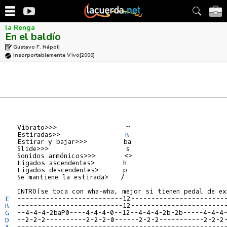
la Renga
En el baldío
Gustavo F. Nápoli
Insorportablemente Vivo
[2000]
   Vibrato>>>                 ~

   Estiradas>>                
B
   Estirar y bajar>>>         ba

   Slide>>>                   s

   Sonidos armónicos>>>       <>

   Ligados ascendentes>       h

   Ligados descendentes>      p

   Se mantiene la estirada>   /

E
B
G
D
A