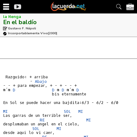
la Renga
En el baldío
Gustavo F. Nápoli
Insorportablemente Vivo
[2000]
 Razguido: + arriba

           - 
Abajo
- - + para empezar, + - + - - +

m´m 
D
D
 m 
D
 m´m 
D
                    bis eternamente

En Sol se puede hacer una bajdita:6/3 - 6/2 - 6/0

MI
SOL
MI
Las garras de un terrible ser,

RE
MI
desplumaban un angel en el cielo,

SOL
MI
desde aqui lo vi caer,

RE
MI