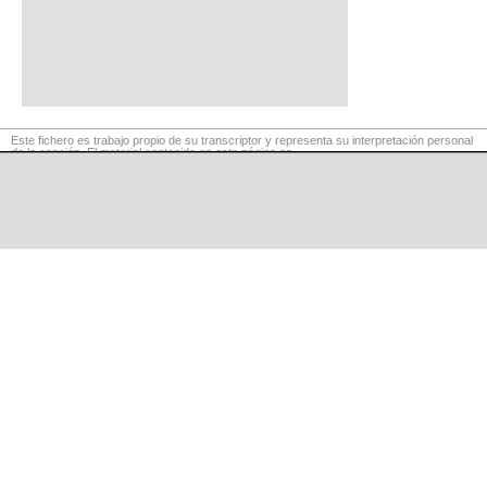
Este fichero es trabajo propio de su transcriptor y representa su interpretación personal
de la canción. El material contenido en esta página es
para exclusivo uso privado, por lo que se prohibe su reproducción o retransmisión, así
como su uso para fines comerciales.
©
LaCuerda
.net
·
·
·
aviso legal
privacidad
contacto