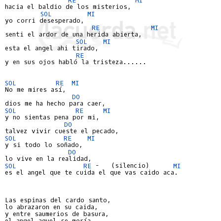
hacia el baldio de los misterios,

SOL
MI
yo corri desesperado,

RE
MI
senti el ardor de una herida abierta,

SOL
MI
esta el angel ahi tirado,

RE
y en sus ojos habló la tristeza......

SOL
RE
MI
No me mires así,

DO
SOL
RE
MI
y no sientas pena por mi,

DO
SOL
RE
MI
y si todo lo soñado,

DO
SOL
RE
 -   (silencio)      
MI
es el angel que te cuida el que vas caido aca.

Las espinas del cardo santo,

lo abrazaron en su caida,

y entre saumerios de basura,

el angel aquel se moría,
