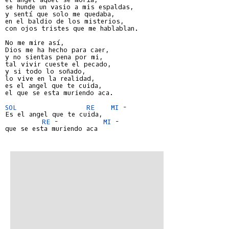
se hunde un vasio a mis espaldas,

y sentí que solo me quedaba,

en el baldio de los misterios,

con ojos tristes que me hablablan.

No me mire así,

Dios me ha hecho para caer,

y no sientas pena por mi,

tal vivir cueste el pecado,

y si todo lo soñado,

lo vive en la realidad,

es el angel que te cuida,

el que se esta muriendo aca.

SOL
RE
MI
 -

Es el angel que te cuida,

RE
 -           
MI
 -

que se esta muriendo aca
