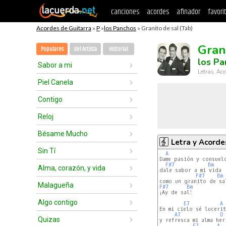
canciones
acordes
afinador
favori
Acordes de Guitarra
»
P
»
los Panchos
» Granito de sal (Tab)
Gran
Populares
del Artista
Historial
los Pa
Sabor a mi
Letras, Aco
Piel Canela
Contigo
Reloj
Bésame Mucho
Letra y Acorde
Sin Tí
A
Dame pasión y consuelo
F#7
Bm
Alma, corazón, y vida
dale sabor a mi vida

F#7
Bm
Malagueña
F#7
Bm
¡Ay de sal!

Algo contigo
E7
A
En mi cielo sé lucerit
A7
D
Quizas
y refresca mi alma heri
E7
A