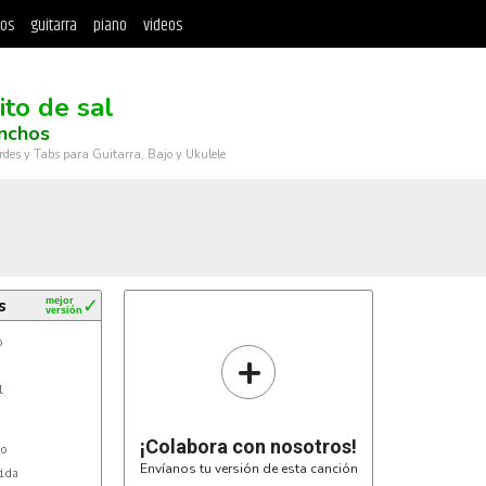
tos
guitarra
piano
videos
ito de sal
nchos
rdes y Tabs para Guitarra, Bajo y Ukulele
s
mejor
✓
versión


+
¡Colabora con nosotros!
o

Envíanos tu versión de esta canción
da
