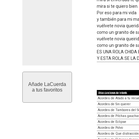
mira si te quiero bien.
Por eso para mi vida
y también para mi ma
vuélvete novia querid
como un granito de sa
vuélvete novia queiri
como un granito de sa
ES UNA ROLA CHIDA
Y ESTA ROLA SE LA 
Añade LaCuerda
a tus favoritos
Otras canciones de interés
Acordes de Atado a tu recu
Acordes de Sin querer
Acordes de Tambores del S
Acordes de Pilchas gaucha
Acordes de Eclipse
Acordes de Polvo
Acordes de Que distracción