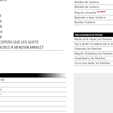
Acordes de Guitarra
Afinador de Guitarra
¡nuevo!
Blog de LaCuerda
l
Aprender a tocar Guitarra
a
Acordes Guitarra
l,
da
Otras canciones de los Panchos
l.
Noche no te vayas, los Panchos
 ESPERO QUE LES GUSTE
Voy a perder la cabeza por tu a
DEDICO A MI NOVIA MARLET
Obsesión, los Panchos
Negrita Chavelona, los Panchos
Guadalajara, los Panchos
Ya es muy tarde, los Panchos
erdo
ur
s