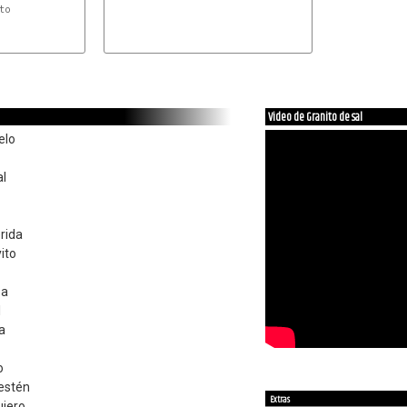
o

Video de Granito de sal
elo
al
rida
ito
za
l
za
o
estén
Extras
uiero