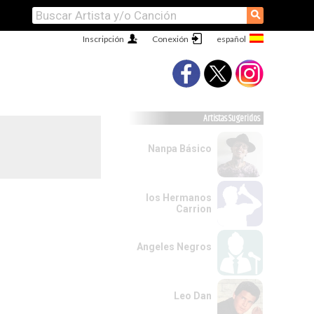
⚲
Inscripción
Conexión
Artistas Sugeridos
Nanpa Básico
los Hermanos
Carrion
Angeles Negros
Leo Dan