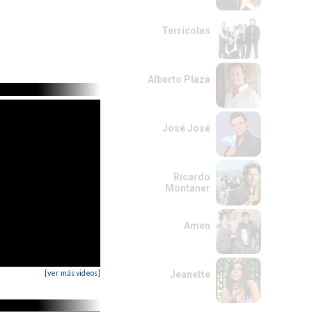
Terrícolas
Alberto Plaza
José José
Ricardo
Montaner
Amen
[ver más videos]
Jeanette