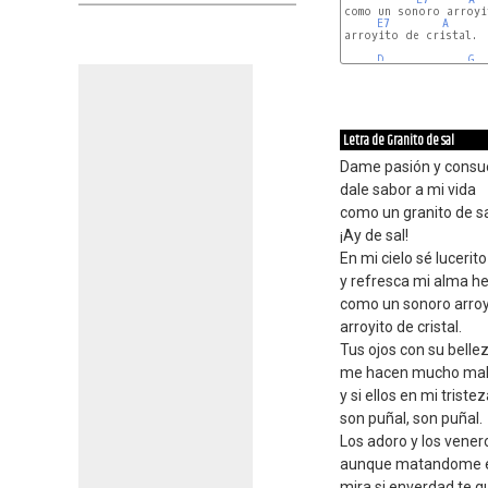
como un sonoro arroyit
E7
A
arroyito de cristal.

D
G
Letra de Granito de sal
Dame pasión y consu
dale sabor a mi vida
como un granito de s
¡Ay de sal!
En mi cielo sé lucerito
y refresca mi alma he
como un sonoro arroy
arroyito de cristal.
Tus ojos con su belle
me hacen mucho ma
y si ellos en mi triste
son puñal, son puñal.
Los adoro y los vener
aunque matandome 
mira si enverdad te q