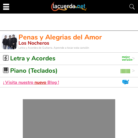
Penas y Alegrias del Amor
Los Nocheros
Letra y Acordes de Guitarra. Aprende a tocar esta canción
Letra y Acordes
Piano (Teclados)
¡ Visita nuestro
nuevo
Blog !