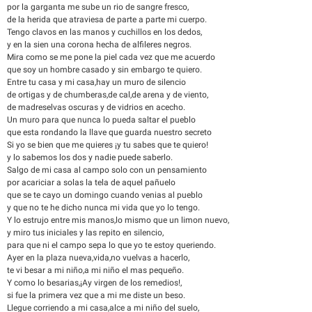
por la garganta me sube un rio de sangre fresco,
de la herida que atraviesa de parte a parte mi cuerpo.
Tengo clavos en las manos y cuchillos en los dedos,
y en la sien una corona hecha de alfileres negros.
Mira como se me pone la piel cada vez que me acuerdo
que soy un hombre casado y sin embargo te quiero.
Entre tu casa y mi casa,hay un muro de silencio
de ortigas y de chumberas,de cal,de arena y de viento,
de madreselvas oscuras y de vidrios en acecho.
Un muro para que nunca lo pueda saltar el pueblo
que esta rondando la llave que guarda nuestro secreto
Si yo se bien que me quieres ¡y tu sabes que te quiero!
y lo sabemos los dos y nadie puede saberlo.
Salgo de mi casa al campo solo con un pensamiento
por acariciar a solas la tela de aquel pañuelo
que se te cayo un domingo cuando venias al pueblo
y que no te he dicho nunca mi vida que yo lo tengo.
Y lo estrujo entre mis manos,lo mismo que un limon nuevo,
y miro tus iniciales y las repito en silencio,
para que ni el campo sepa lo que yo te estoy queriendo.
Ayer en la plaza nueva,vida,no vuelvas a hacerlo,
te vi besar a mi niño,a mi niño el mas pequeño.
Y como lo besarias,¡Ay virgen de los remedios!,
si fue la primera vez que a mi me diste un beso.
Llegue corriendo a mi casa,alce a mi niño del suelo,