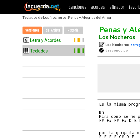
canciones
acordes
afinador
favori
Teclados de Los Nocheros: Penas y Alegrias del Amor
Penas y Al
Versiones
del Artista
Historial
Los Nocheros
Letra y Acordes
Los Nocheros
correg
Teclados
desconocido
Es la misma progr
Bm              
Mira como se me p
F# F# F# F# D E 
                
por la garganta m
E E E E C# D E  