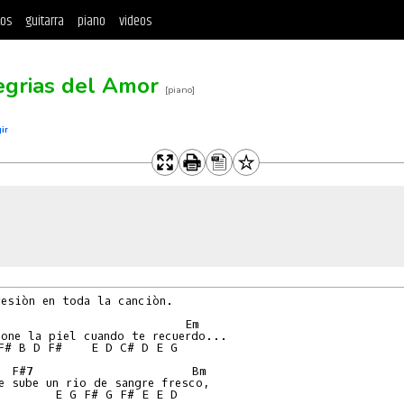
tos
guitarra
piano
videos
egrias del Amor
[piano]
ir
esiòn en toda la canciòn.

                          Em

one la piel cuando te recuerdo...

F# B D F#    E D C# D E G

  F#7                      Bm

e sube un rio de sangre fresco,

        E G F# G F# E E D
