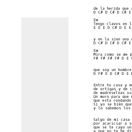
                
de la herida que 
D C# D C# D C# E
Em              
Tengo clavos en l
E E E D C# D E E
                
y en la sien una 
D C# D C# D C# E
Em              
Mira como se me p
F# F# F# F# D E 
                
que soy un hombre
D F# E D C# D E 
Entre tu casa y m
de ortigas y de c
de madreselvas os
Un muro para que 
que esta rondando
Si yo se bièn que
y lo sabemos los 
Salgo de mi casa 
por acariciar a s
que se te cayo un
y que no te he di