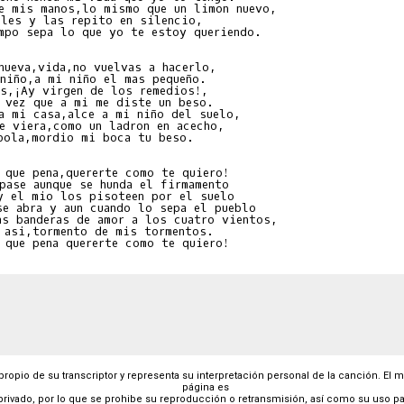
e mis manos,lo mismo que un limon nuevo,

les y las repito en silencio,

mpo sepa lo que yo te estoy queriendo.

nueva,vida,no vuelvas a hacerlo,

niño,a mi niño el mas pequeño.

s,¡Ay virgen de los remedios!,

 vez que a mi me diste un beso.

a mi casa,alce a mi niño del suelo,

e viera,como un ladron en acecho,

pola,mordio mi boca tu beso.

 que pena,quererte como te quiero!

pase aunque se hunda el firmamento

y el mio los pisoteen por el suelo

se abra y aun cuando lo sepa el pueblo

as banderas de amor a los cuatro vientos,

 asi,tormento de mis tormentos.

 propio de su transcriptor y representa su interpretación personal de la canción. El 
página es
privado, por lo que se prohibe su reproducción o retransmisión, así como su uso pa