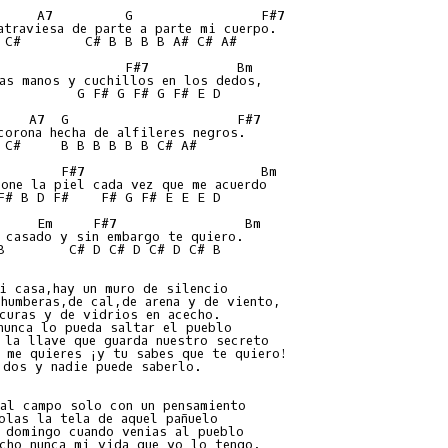
     A7         G                F#7

atraviesa de parte a parte mi cuerpo.

 C#        C# B B B B A# C# A#

                F#7           Bm

as manos y cuchillos en los dedos,

          G F# G F# G F# E D

    A7  G                     F#7

corona hecha de alfileres negros.

 C#     B B B B B B C# A#

        F#7                      Bm

one la piel cada vez que me acuerdo

F# B D F#    F# G F# E E E D

     Em     F#7                Bm

 casado y sin embargo te quiero.

B        C# D C# D C# D C# B

i casa,hay un muro de silencio

humberas,de cal,de arena y de viento,

curas y de vidrios en acecho.

nunca lo pueda saltar el pueblo

 la llave que guarda nuestro secreto

 me quieres ¡y tu sabes que te quiero!

dos y nadie puede saberlo.

al campo solo con un pensamiento

olas la tela de aquel pañuelo

 domingo cuando venias al pueblo

cho nunca mi vida que yo lo tengo.
