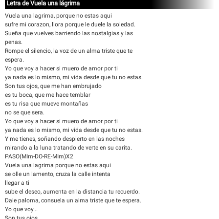
Letra de Vuela una lágrima
Vuela una lagrima, porque no estas aqui
sufre mi corazon, llora porque le duele la soledad.
Sueña que vuelves barriendo las nostalgias y las
penas.
Rompe el silencio, la voz de un alma triste que te
espera.
Yo que voy a hacer si muero de amor por ti
ya nada es lo mismo, mi vida desde que tu no estas.
Son tus ojos, que me han embrujado
es tu boca, que me hace temblar
es tu risa que mueve montañas
no se que sera.
Yo que voy a hacer si muero de amor por ti
ya nada es lo mismo, mi vida desde que tu no estas.
Y me tienes, soñando despierto en las noches
mirando a la luna tratando de verte en su carita.
PASO(MIm-DO-RE-MIm)X2
Vuela una lagrima porque no estas aqui
se olle un lamento, cruza la calle intenta
llegar a ti
sube el deseo, aumenta en la distancia tu recuerdo.
Dale paloma, consuela un alma triste que te espera.
Yo que voy...
Son tus ojos...