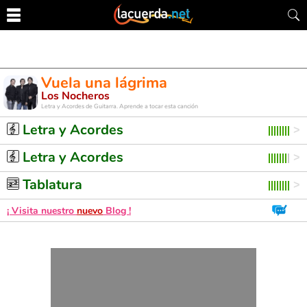
Vuela una lágrima
Los Nocheros
Letra y Acordes de Guitarra. Aprende a tocar esta canción
Letra y Acordes
Letra y Acordes
Tablatura
¡ Visita nuestro
nuevo
Blog !