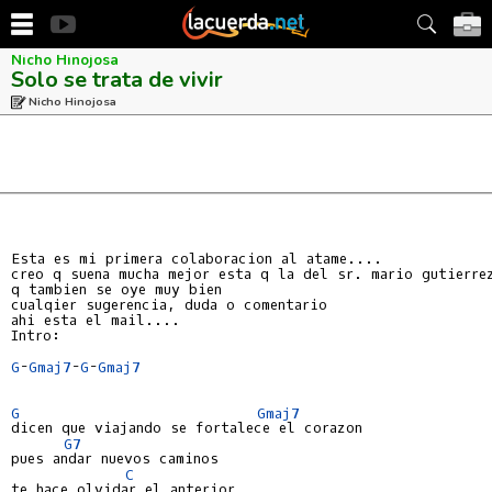
Nicho Hinojosa
Solo se trata de vivir
Nicho Hinojosa
Esta es mi primera colaboracion al atame....

creo q suena mucha mejor esta q la del sr. mario gutierrez
q tambien se oye muy bien

cualqier sugerencia, duda o comentario

ahi esta el mail....

Intro:

G
-
Gmaj7
-
G
-
Gmaj7
G
Gmaj7
dicen que viajando se fortalece el corazon

G7
pues andar nuevos caminos

C
te hace olvidar el anterior
