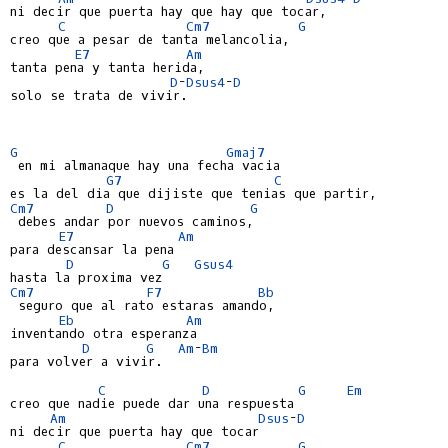
ni decir que puerta hay que hay que tocar,

C
Cm7
G
creo que a pesar de tanta melancolia,

E7
Am
tanta pena y tanta herida,

D
-
Dsus4
-
D
solo se trata de vivir.

G
Gmaj7
 en mi almanaque hay una fecha vacia

G7
C
Cm7
D
G
 debes andar por nuevos caminos,

E7
Am
para descansar la pena

D
G
Gsus4
Cm7
F7
Bb
 seguro que al rato estaras amando,

Eb
Am
inventando otra esperanza

D
G
Am
-
Bm
para volver a vivir.

C
D
G
Em
creo que nadie puede dar una respuesta

Am
Dsus
-
D
ni decir que puerta hay que tocar

C
Cm7
G