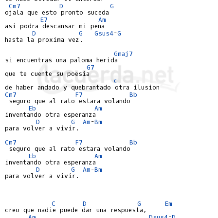
Cm7
D
G
ojala que esto pronto suceda

E7
Am
asi podra descansar mi pena

D
G
Gsus4
-
G
hasta la proxima vez.

Gmaj7
si encuentras una paloma herida

G7
que te cuente su poesia

C
Cm7
F7
Bb
 seguro que al rato estara volando

Eb
Am
inventando otra esperanza

D
G
Am
-
Bm
para volver a vivir.

Cm7
F7
Bb
 seguro que al rato estara volando

Eb
Am
inventando otra esperanza

D
G
Am
-
Bm
para volver a vivir.

C
D
G
Em
creo que nadie puede dar una respuesta,

Am
Dsus4
-
D