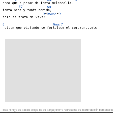
creo que a pesar de tanta melancolia,

F7
Am
tanta pena y tanta herida,

D
-
Dsus4
-
D
solo se trata de vivir.

G
Gmaj7
 dicen que viajando se fortalece el corazon...etc

Este fichero es trabajo propio de su transcriptor y representa su interpretación personal de
canción. El material contenido en esta página es