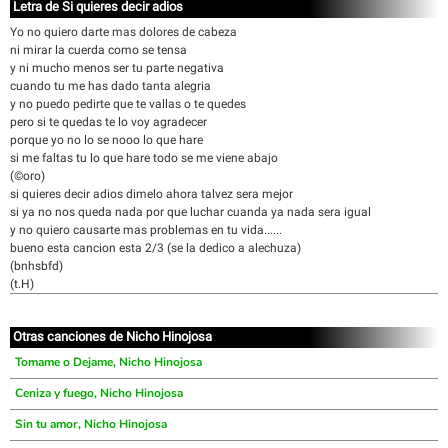
Letra de Si quieres decir adios
Yo no quiero darte mas dolores de cabeza
ni mirar la cuerda como se tensa
y ni mucho menos ser tu parte negativa
cuando tu me has dado tanta alegria
y no puedo pedirte que te vallas o te quedes
pero si te quedas te lo voy agradecer
porque yo no lo se nooo lo que hare
si me faltas tu lo que hare todo se me viene abajo
(©oro)
si quieres decir adios dimelo ahora talvez sera mejor
si ya no nos queda nada por que luchar cuanda ya nada sera igual
y no quiero causarte mas problemas en tu vida......
bueno esta cancion esta 2/3 (se la dedico a alechuza)
(bnhsbfd)
(t.H)
Otras canciones de Nicho Hinojosa
Tomame o Dejame, Nicho Hinojosa
Ceniza y fuego, Nicho Hinojosa
Sin tu amor, Nicho Hinojosa