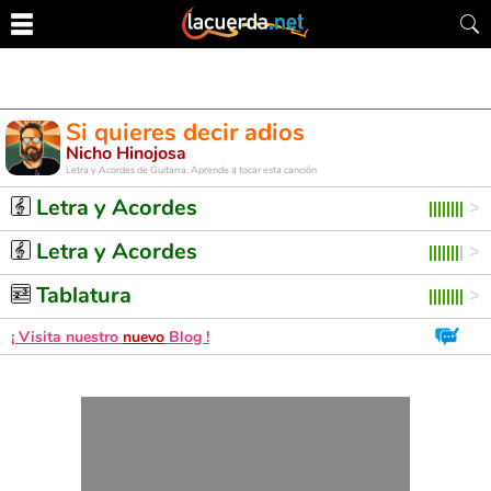
Si quieres decir adios
Nicho Hinojosa
Letra y Acordes de Guitarra. Aprende a tocar esta canción
Letra y Acordes
Letra y Acordes
Tablatura
¡ Visita nuestro
nuevo
Blog !