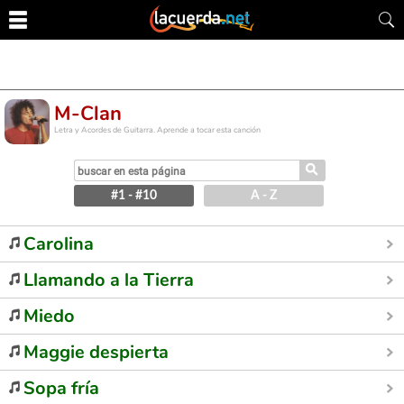
M-Clan
Letra y Acordes de Guitarra. Aprende a tocar esta canción
⚲
#1 - #10
A - Z
Carolina
Llamando a la Tierra
Miedo
Maggie despierta
Sopa fría