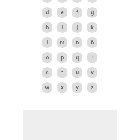
d
e
f
g
h
i
j
k
l
m
n
ñ
o
p
q
r
s
t
u
v
w
x
y
z