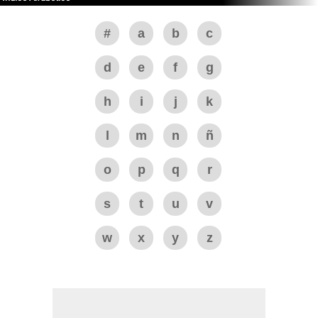
#
a
b
c
d
e
f
g
h
i
j
k
l
m
n
ñ
o
p
q
r
s
t
u
v
w
x
y
z