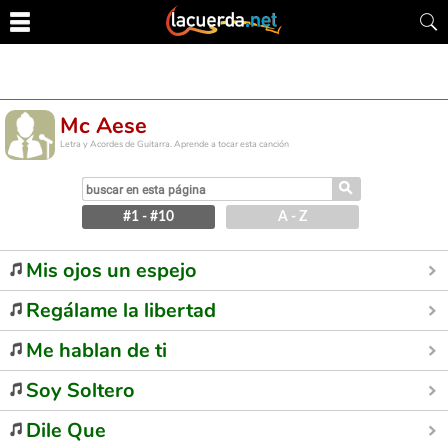
Mc Aese
Letra y Acordes de Guitarra. Aprende a tocar esta canción
⚲
#1 - #10
A - Z
Mis ojos un espejo
Regálame la libertad
Me hablan de ti
Soy Soltero
Dile Que