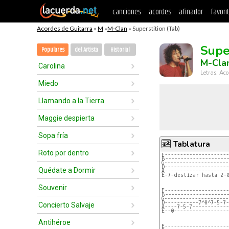
canciones
acordes
afinador
favori
Acordes de Guitarra
»
M
»
M-Clan
» Superstition (Tab)
Supe
Populares
del Artista
Historial
M-Cla
Carolina
Letras, Aco
Miedo
Llamando a la Tierra
Maggie despierta
Sopa fría
Tablatura
Roto por dentro
E---------------------
B--------------------
G---------------------
D---------------------
Quédate a Dormir
A---------------------
E-7-deslizar hasta 2-
Souvenir
E---------------------
B--------------------
G---------------------
D-----------7^8^7-5-7-
Concierto Salvaje
A----7-5-7------------
E--0------------------
Antihéroe
E---------------------