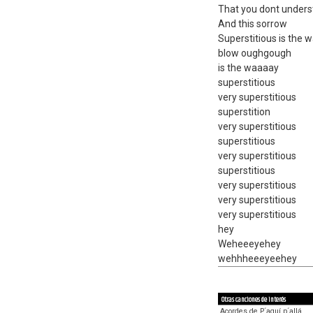
That you dont under
And this sorrow
Superstitious is the 
blow oughgough
is the waaaay
superstitious
very superstitious
superstition
very superstitious
superstitious
very superstitious
superstitious
very superstitious
very superstitious
very superstitious
hey
Weheeeyehey
wehhheeeyeehey
Otras canciones de interés
Acordes de P´aquí p´allá