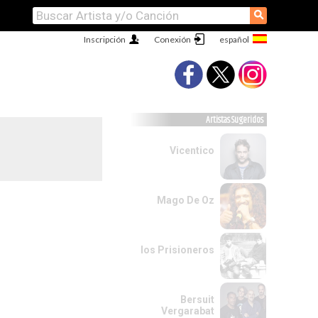
⚲
Inscripción
Conexión
Artistas Sugeridos
Vicentico
Mago De Oz
los Prisioneros
Bersuit
Vergarabat