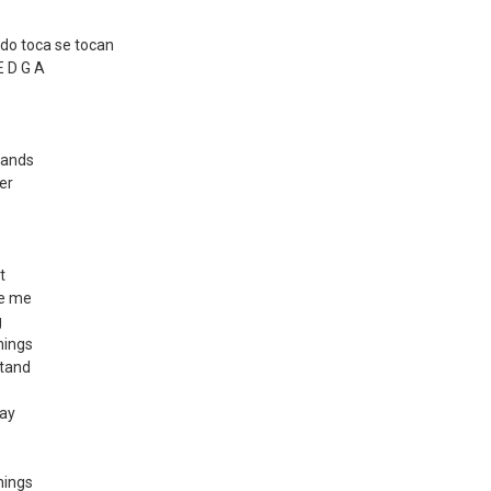
ado toca se tocan
E D G A
hands
er
t
ve me
g
hings
stand
way
hings