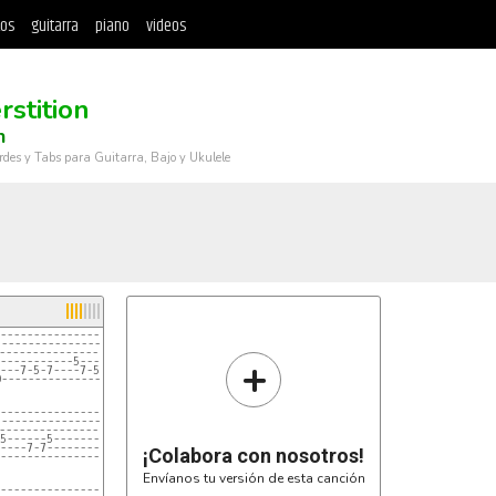
tos
guitarra
piano
videos
rstition
n
rdes y Tabs para Guitarra, Bajo y Ukulele
-----------------------
------------------------
-----------------------
+
-----------5-----------
---7-5-7----7-5-5-7-
0--------------------
------------------------
-------------------------
------------------------
5------5------------
----7-7---------------
¡Colabora con nosotros!
------------------------
Envíanos tu versión de esta canción
--------------------------