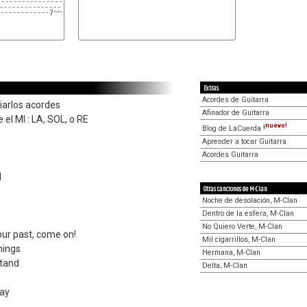
---------------------------
--------------------------
------------7~~ 5-7----
Extras
Acordes de Guitarra
arlos acordes
Afinador de Guitarra
el MI : LA, SOL, o RE
¡nuevo!
Blog de LaCuerda
Aprender a tocar Guitarra
Acordes Guitarra
l
Otras canciones de M-Clan
Noche de desolación, M-Clan
Dentro de la esfera, M-Clan
No Quiero Verte, M-Clan
our past, come on!
Mil cigarrillos, M-Clan
hings
Hermana, M-Clan
stand
Delta, M-Clan
way