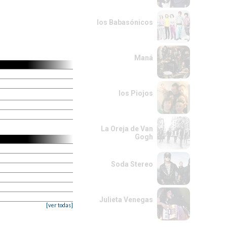
los Babasónicos
Maná
los Piojos
La Oreja de Van
Gogh
Soda Stereo
Julieta Venegas
[ver todas]