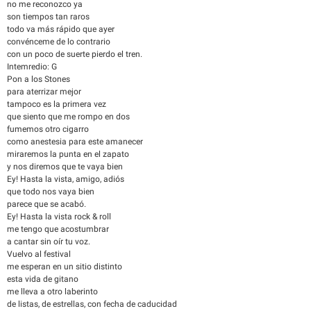
no me reconozco ya
son tiempos tan raros
todo va más rápido que ayer
convénceme de lo contrario
con un poco de suerte pierdo el tren.
Intemredio: G
Pon a los Stones
para aterrizar mejor
tampoco es la primera vez
que siento que me rompo en dos
fumemos otro cigarro
como anestesia para este amanecer
miraremos la punta en el zapato
y nos diremos que te vaya bien
Ey! Hasta la vista, amigo, adiós
que todo nos vaya bien
parece que se acabó.
Ey! Hasta la vista rock & roll
me tengo que acostumbrar
a cantar sin oír tu voz.
Vuelvo al festival
me esperan en un sitio distinto
esta vida de gitano
me lleva a otro laberinto
de listas, de estrellas, con fecha de caducidad