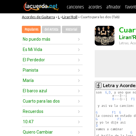
canciones
acordes
afinador
favori
Acordes de Guitarra
»
L
»
Liran'Roll
» Cuarto para las dos (Tab)
Cuar
Populares
del Artista
Historial
Liran'R
No puedo más
Letras, Aco
Es Mi Vida
El Perdedor
Pianista
María
Letra y Acorde
El barco azul
son  
G
,
D
, y uno que no
         e---3--|

B
---1--|  
F1
Cuarto para las dos
 y asi va la cancion:

Recuerdos
G
F1
G
G
F1
10:47
D
vamos a caminar

Quiero Cambiar
G