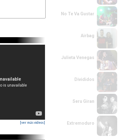
No Te Va Gustar
Airbag
Julieta Venegas
l coro 

ritmica 

Divididos
Seru Giran
[ver más videos]
Extremoduro