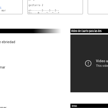
guitarra 2

G
e>-------3----3---3--

b>----0-----1---1---1

g>-0----------------

d>------------------

a>------------------

e>------------------

para una guitarra sola se puede tocar asi

Video de Cuarto para las dos
e>-------3----3---3--

b>----------1---1---1

e ebriedad
g>----0--------------

d>-------------------

a>-------------------

e>-3-----------------

se repite lo mismo en todas las estrofas solo cambia e
la rola se puede tocar con tres guitarras una guitarra 
y otras tocando los punteos.

 mar
D
 vamos a caminar

G
 al brillo de la luna

F1
G
 te llevare a un lugar

F1
Extras
l mar