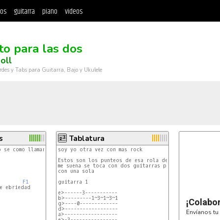
tos
guitarra
piano
videos
to para las dos
oll
rdes y Tabs para Guitarra, Bajo y Ukulele
s
Tablatura
 se como llamarlo es este:

soy yo otra vez con mas rock 

Estos son los punteos de esa rola de lira n´roll como 
me suena se toca con dos guitarras pero tambien se pue
con una sola 

F1
guitarra 1

e>------3-----------

b>---------1~3~1~3~1

¡Colabo
g>----0-------------

d>------------------

Envíanos tu 
a>------------------

e>-3----------------
