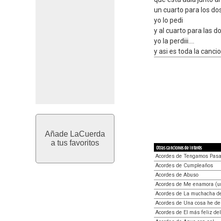
un cuarto para los do
yo lo pedi
y al cuarto para las d
yo la perdiii....
y asi es toda la canci
Añade LaCuerda
a tus favoritos
Otras canciones de interés
Acordes de Tengamos Pas
Acordes de Cumpleaños
Acordes de Abuso
Acordes de Me enamora (u
Acordes de La muchacha de 
Acordes de Una cosa he d
Acordes de El más feliz de