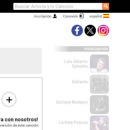
⚲
Inscripción
Conexión
Artistas Sugeridos
Luis Alberto
Spinetta
Elefante
+
ami 

de 

Enrique Bunbury
ra con nosotros!
La Vela Puerca
versión de esta canción