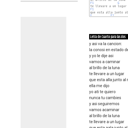
F1
G
F1
G
F1
Letra de Cuarto para las dos
y asi va la cancion:
la conosi en estado d
y yo le dije asi
vamos a caminar
al brillo de la luna
te llevare a un lugar
que esta alla junto al
ella me dijo
yo ati te quiero
nunca tu cambies
y asi seguiremos
vamos acaminar
al brillo de la luna
te llevare a un lugar
que esta aala junto a