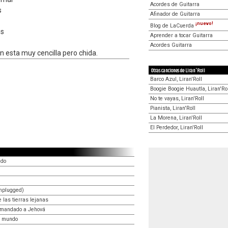
Acordes de Guitarra
s
Afinador de Guitarra
¡nuevo!
Blog de LaCuerda
os
Aprender a tocar Guitarra
Acordes Guitarra
on esta muy cencilla pero chida.
Otras canciones de Liran'Roll
Barco Azul, Liran'Roll
Boogie Boogie Huautla, Liran'Ro
No te vayas, Liran'Roll
Pianista, Liran'Roll
La Morena, Liran'Roll
El Perdedor, Liran'Roll
ado
nplugged)
las tierras lejanas
emandado a Jehová
l mundo