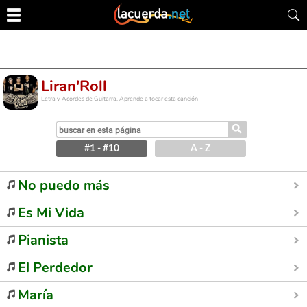
Liran'Roll
Letra y Acordes de Guitarra. Aprende a tocar esta canción
⚲
#1 - #10
A - Z
No puedo más
Es Mi Vida
Pianista
El Perdedor
María