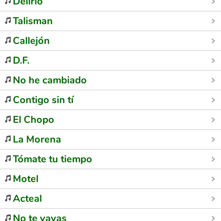
Delirio
Talisman
Callejón
D.F.
No he cambiado
Contigo sin tí
El Chopo
La Morena
Tómate tu tiempo
Motel
Acteal
No te vayas