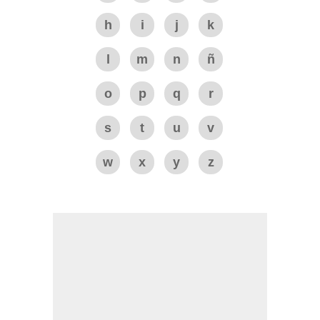
h
i
j
k
l
m
n
ñ
o
p
q
r
s
t
u
v
w
x
y
z