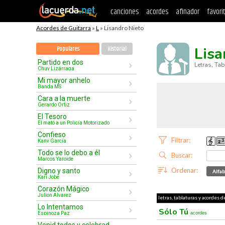
canciones
acordes
afinador
favori
Acordes de Guitarra
»
L
» Lisandro Nieto
Lisa
Populares
Historial
Partido en dos
Letras, Ta
Chuy Lizárraga
Mi mayor anhelo
Banda MS
Cara a la muerte
Gerardo Ortiz
El Tesoro
El mató a un Policía Motorizado
Confieso
Filtrar:
Kany García
Todo se lo debo a él
Buscar:
Marcos Yaroide
Ordenar:
Digno y santo
Alfab
Kari Jobe
Corazón Mágico
Julion Alvarez
letras, tablaturas y acordes d
Lo Intentamos
Sólo Tú
Espinoza Paz
acordes