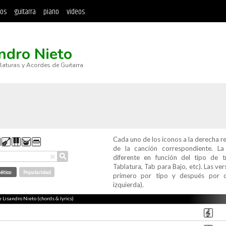
tos
guitarra
piano
videos
ndro Nieto
blaturas y Acordes de Guitarra
Cada uno de los iconos a la derecha r
de la canción correspondiente. L
⚲
×
diferente en función del tipo de t
Tablatura, Tab para Bajo, etc). Las v
ético
Popularidad
primero por tipo y después por c
izquierda).
e Lisandro Nieto (chords & lyrics)