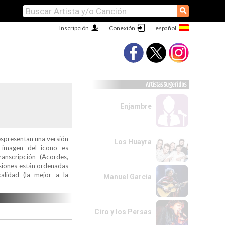
⚲
Inscripción
Conexión
Artistas Sugeridos
Enjambre
espresentan una versión
Los Huayra
a imagen del icono es
ranscripción (Acordes,
ersiones están ordenadas
alidad (la mejor a la
Manuel García
Ciro y los Persas