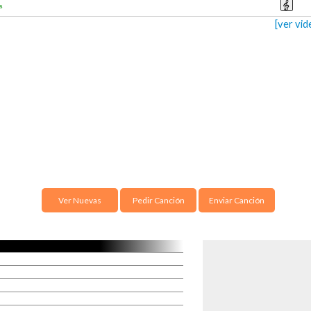
s
[ver vi
Ver Nuevas
Pedir Canción
Enviar Canción