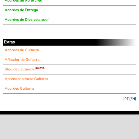
Acordes de No te creo
Acordes de Entrega
Acordes de Dios esta aquí
Extras
Acordes de Guitarra
Afinador de Guitarra
¡nuevo!
Blog de LaCuerda
Aprender a tocar Guitarra
Acordes Guitarra
[PT]
[EN]
©
LaCuerda
.net
·
·
·
aviso legal
privacidad
contacto