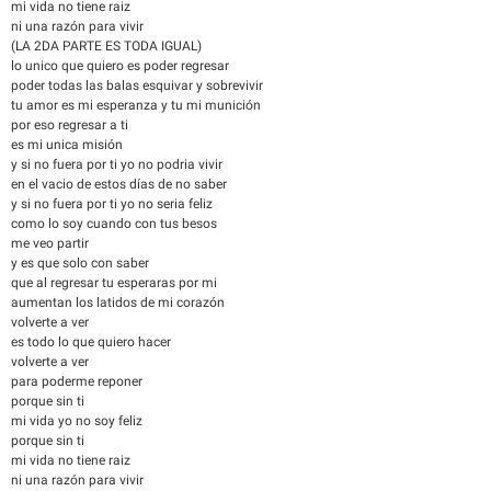
mi vida no tiene raiz
ni una razón para vivir
(LA 2DA PARTE ES TODA IGUAL)
lo unico que quiero es poder regresar
poder todas las balas esquivar y sobrevivir
tu amor es mi esperanza y tu mi munición
por eso regresar a ti
es mi unica misión
y si no fuera por ti yo no podria vivir
en el vacio de estos días de no saber
y si no fuera por ti yo no seria feliz
como lo soy cuando con tus besos
me veo partir
y es que solo con saber
que al regresar tu esperaras por mi
aumentan los latidos de mi corazón
volverte a ver
es todo lo que quiero hacer
volverte a ver
para poderme reponer
porque sin ti
mi vida yo no soy feliz
porque sin ti
mi vida no tiene raiz
ni una razón para vivir