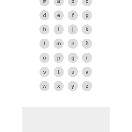
#
a
b
c
d
e
f
g
h
i
j
k
l
m
n
ñ
o
p
q
r
s
t
u
v
w
x
y
z