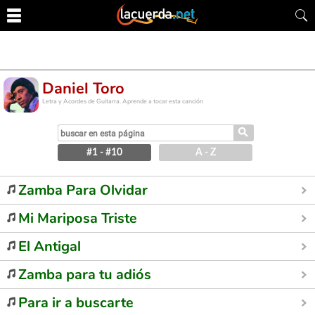
Daniel Toro
Letra y Acordes de Guitarra. Aprende a tocar esta canción
⚲
#1 - #10
A - Z
Zamba Para Olvidar
Mi Mariposa Triste
El Antigal
Zamba para tu adiós
Para ir a buscarte