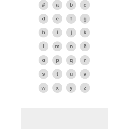
#
a
b
c
d
e
f
g
h
i
j
k
l
m
n
ñ
o
p
q
r
s
t
u
v
w
x
y
z