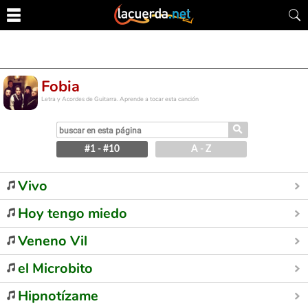
Fobia
Letra y Acordes de Guitarra. Aprende a tocar esta canción
⚲
#1 - #10
A - Z
Vivo
Hoy tengo miedo
Veneno Vil
el Microbito
Hipnotízame