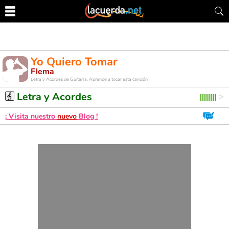
Yo Quiero Tomar
Flema
Letra y Acordes de Guitarra. Aprende a tocar esta canción
Letra y Acordes
¡ Visita nuestro
nuevo
Blog !