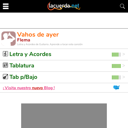
Vahos de ayer
Flema
Letra y Acordes de Guitarra. Aprende a tocar esta canción
Letra y Acordes
Tablatura
Tab p/Bajo
¡ Visita nuestro
nuevo
Blog !