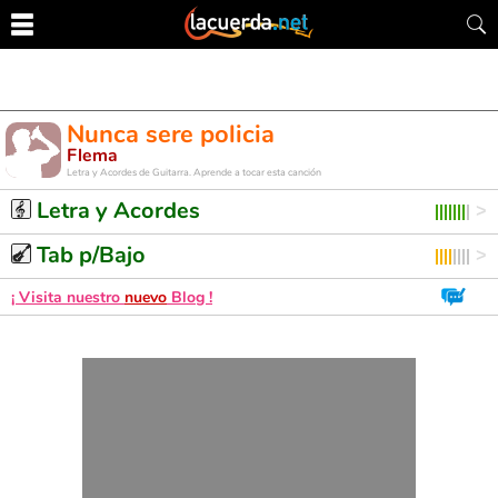
Nunca sere policia
Flema
Letra y Acordes de Guitarra. Aprende a tocar esta canción
Letra y Acordes
Tab p/Bajo
¡ Visita nuestro
nuevo
Blog !