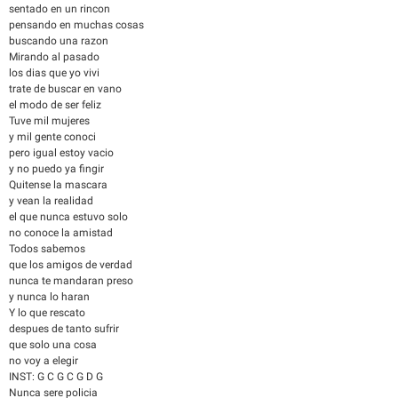
sentado en un rincon
pensando en muchas cosas
buscando una razon
Mirando al pasado
los dias que yo vivi
trate de buscar en vano
el modo de ser feliz
Tuve mil mujeres
y mil gente conoci
pero igual estoy vacio
y no puedo ya fingir
Quitense la mascara
y vean la realidad
el que nunca estuvo solo
no conoce la amistad
Todos sabemos
que los amigos de verdad
nunca te mandaran preso
y nunca lo haran
Y lo que rescato
despues de tanto sufrir
que solo una cosa
no voy a elegir
INST: G C G C G D G
Nunca sere policia