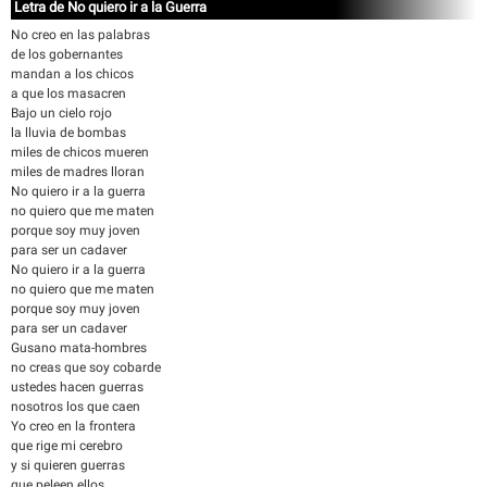
Letra de No quiero ir a la Guerra
No creo en las palabras
de los gobernantes
mandan a los chicos
a que los masacren
Bajo un cielo rojo
la lluvia de bombas
miles de chicos mueren
miles de madres lloran
No quiero ir a la guerra
no quiero que me maten
porque soy muy joven
para ser un cadaver
No quiero ir a la guerra
no quiero que me maten
porque soy muy joven
para ser un cadaver
Gusano mata-hombres
no creas que soy cobarde
ustedes hacen guerras
nosotros los que caen
Yo creo en la frontera
que rige mi cerebro
y si quieren guerras
que peleen ellos