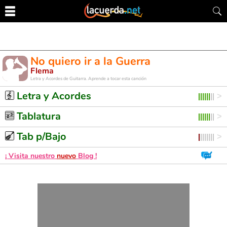
No quiero ir a la Guerra
Flema
Letra y Acordes de Guitarra. Aprende a tocar esta canción
Letra y Acordes
Tablatura
Tab p/Bajo
¡ Visita nuestro
nuevo
Blog !