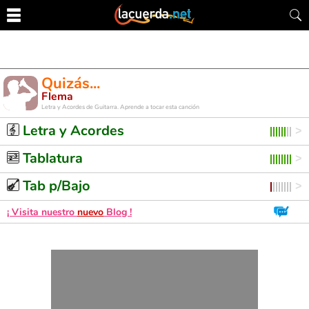
Quizás...
Flema
Letra y Acordes de Guitarra. Aprende a tocar esta canción
Letra y Acordes
Tablatura
Tab p/Bajo
¡ Visita nuestro
nuevo
Blog !