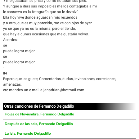
Y me gustaban su prisa y cómo flotaban sus pies.
Y aunque a días sus imposibles me los contagiaba a mí
le conservo en la fotografía que no le devolví.
Ella hoy vive donde aguardan mis recuerdos
y a otra, que es muy parecida, me ve con ojos de ayer
yo sé que ya no es la misma, pero entiendo,
que hay algunas ocasiones que me gustaría volver.
Acordes:
se
puede lograr mejor
se
puede lograr mejor
-
II4
Espero que les guste, Comentarios, dudas, invitaciones, correciones,
amenazas,
etc manden un e-mail a janadrian@hotmail.com
Otras canciones de Fernando Delgadillo
Hojas de Noviembre, Fernando Delgadillo
Después de las seis, Fernando Delgadillo
La Isla, Fernando Delgadillo