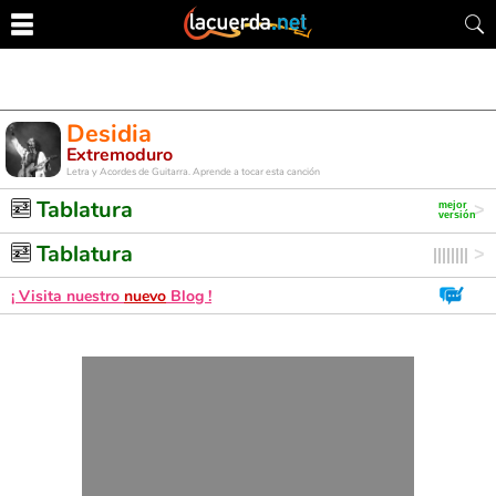
Desidia
Extremoduro
Letra y Acordes de Guitarra. Aprende a tocar esta canción
Tablatura
Tablatura
¡ Visita nuestro
nuevo
Blog !