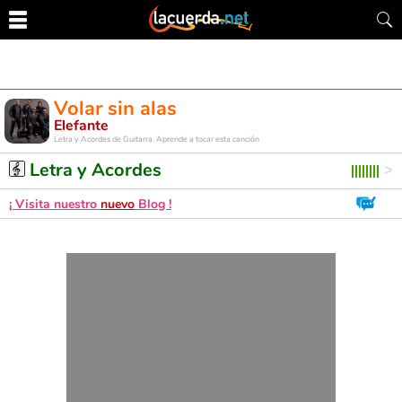
Volar sin alas
Elefante
Letra y Acordes de Guitarra. Aprende a tocar esta canción
Letra y Acordes
¡ Visita nuestro
nuevo
Blog !