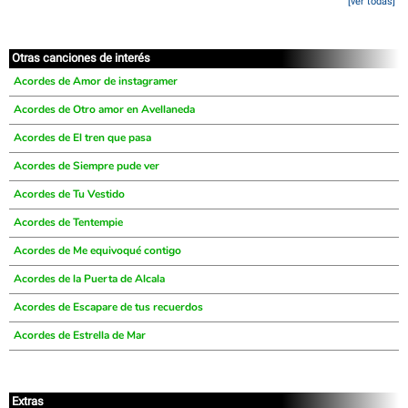
[ver todas]
Otras canciones de interés
Acordes de Amor de instagramer
Acordes de Otro amor en Avellaneda
Acordes de El tren que pasa
Acordes de Siempre pude ver
Acordes de Tu Vestido
Acordes de Tentempie
Acordes de Me equivoqué contigo
Acordes de la Puerta de Alcala
Acordes de Escapare de tus recuerdos
Acordes de Estrella de Mar
Extras