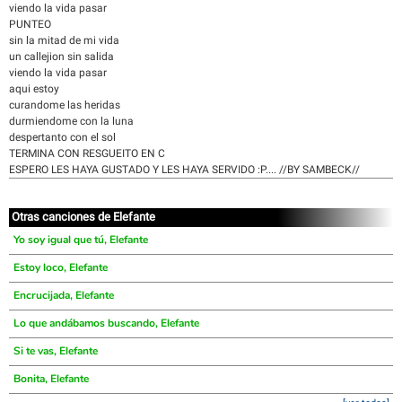
viendo la vida pasar
PUNTEO
sin la mitad de mi vida
un callejion sin salida
viendo la vida pasar
aqui estoy
curandome las heridas
durmiendome con la luna
despertanto con el sol
TERMINA CON RESGUEITO EN C
ESPERO LES HAYA GUSTADO Y LES HAYA SERVIDO :P.... //BY SAMBECK//
Otras canciones de Elefante
Yo soy igual que tú, Elefante
Estoy loco, Elefante
Encrucijada, Elefante
Lo que andábamos buscando, Elefante
Si te vas, Elefante
Bonita, Elefante