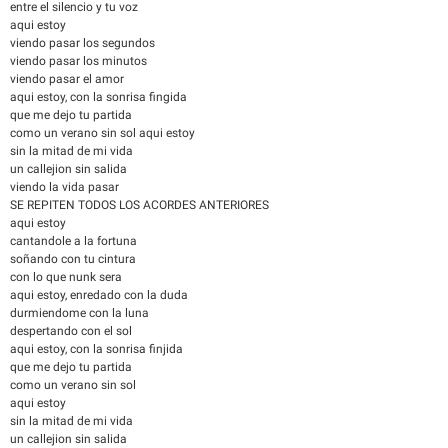
entre el silencio y tu voz
aqui estoy
viendo pasar los segundos
viendo pasar los minutos
viendo pasar el amor
aqui estoy, con la sonrisa fingida
que me dejo tu partida
como un verano sin sol aqui estoy
sin la mitad de mi vida
un callejion sin salida
viendo la vida pasar
SE REPITEN TODOS LOS ACORDES ANTERIORES
aqui estoy
cantandole a la fortuna
soñando con tu cintura
con lo que nunk sera
aqui estoy, enredado con la duda
durmiendome con la luna
despertando con el sol
aqui estoy, con la sonrisa finjida
que me dejo tu partida
como un verano sin sol
aqui estoy
sin la mitad de mi vida
un callejion sin salida