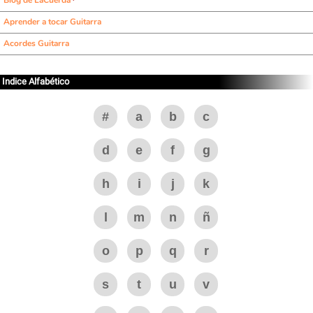
Blog de LaCuerda
Aprender a tocar Guitarra
Acordes Guitarra
Indice Alfabético
#
a
b
c
d
e
f
g
h
i
j
k
l
m
n
ñ
o
p
q
r
s
t
u
v