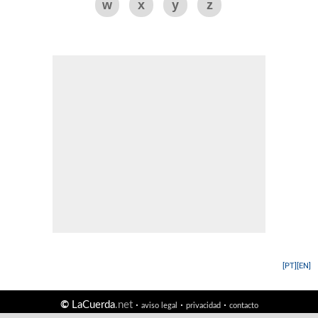
w
x
y
z
[PT]
[EN]
©
LaCuerda
.net
·
·
·
aviso legal
privacidad
contacto