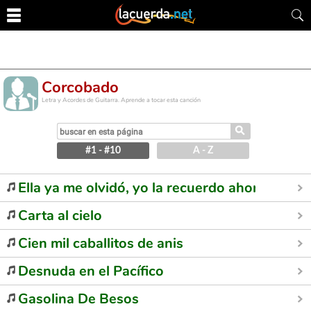
Corcobado
Letra y Acordes de Guitarra. Aprende a tocar esta canción
⚲
#1 - #10
A - Z
Ella ya me olvidó, yo la recuerdo ahora
Carta al cielo
Cien mil caballitos de anis
Desnuda en el Pacífico
Gasolina De Besos