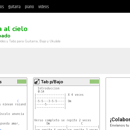
tos
guitarra
piano
videos
 al cielo
bado
rdes y Tabs para Guitarra, Bajo y Ukulele
s
Tab p/Bajo
  Introduccion

  0:14

|----------------| X 4 veces

|----------------|

C
|-5-5---3-5-5----| Dm

Am
s nievan rozando el aguardiente del amor

|-----5----------|

|----------------|

C
Am
úsculo anuncia lo quirúrgico de tus silencios.

¡Colabo
Verso completo se repite 2 veces

pueda amar,

       Dm                  C                 Am

Envíanos tu 
|-----------------|-----------------|------------------
m
|se repite 4 veces|se repite 2 veces| se repite 2 vece