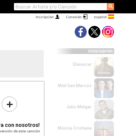
⚲
Inscripción
Conexión
Artistas Sugeridos
Ebenezer
Miel San Marcos
+
Julio Melgar
ra con nosotros!
Música Cristiana
versión de esta canción
---|

s   |     |  0:33       |
