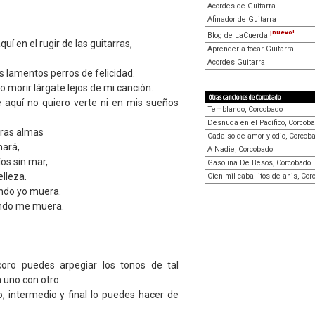
Acordes de Guitarra
Afinador de Guitarra
¡nuevo!
Blog de LaCuerda
uí en el rugir de las guitarras,
Aprender a tocar Guitarra
Acordes Guitarra
 lamentos perros de felicidad.
o morir lárgate lejos de mi canción.
Otras canciones de Corcobado
e aquí no quiero verte ni en mis sueños
Temblando, Corcobado
Desnuda en el Pacífico, Corcob
tras almas
Cadalso de amor y odio, Corcob
nará,
A Nadie, Corcobado
íos sin mar,
Gasolina De Besos, Corcobado
elleza.
Cien mil caballitos de anis, Co
ndo yo muera.
ndo me muera.
coro puedes arpegiar los tonos de tal
 uno con otro
o, intermedio y final lo puedes hacer de