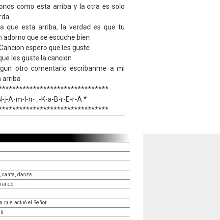
tonos como esta arriba y la otra es solo
erda
a que esta arriba, la verdad es que tu
n adorno que se escuche bien
 Cancion espero que les guste
que les guste la cancion
algun otro comentario escribanme a mi
 arriba
********************************
N-j-A-m-I-n-_-K-a-B-r-E-r-A *
********************************
, canta, danza
erando
n que actuó el Señor
ti