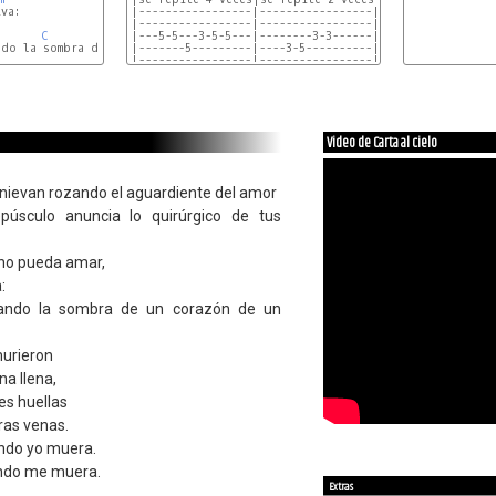
va:

|-----------------|-----------------|------------------
|-----------------|-----------------|------------------
C
|---5-5---3-5-5---|--------3-3------|------------------
Am
Dm
ndo la sombra de un corazón de un corazón

|-------5---------|----3-5----------|------0-3-5-5-----
|-----------------|-----------------|------------------
Bb
Estribillo

Video de Carta al cielo
|----------------- |Segun el bajo esta bien asi pero h
|se repite 4 veces |algo raro por q´ parece que cambia
|----------------- |----------------------------------
s nievan rozando el aguardiente del amor
epúsculo anuncia lo quirúrgico de tus
no pueda amar,
:
esando la sombra de un corazón de un
murieron
na llena,
es huellas
ras venas.
ndo yo muera.
ndo me muera.
Extras