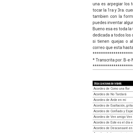
una es arpegiar los 
tocar la 1ra y 3ra. cu
tambien con la form
puedes inventar algu
Bueno esa es toda la
dedicada a todos los 
si tienen quejas o 
correo que esta hasta
*******************
* Transcrita por: B-e-
*******************
Otras canciones de interés
Acordes de Como una flor
Acordes de No Tardará
Acordes de Arde en mí
Acordes de Exaltación, grita
Acordes de Confiado y Esp
Acordes de Ven amigo Ven
Acordes de Este es el día e
Acordes de Descansaré en 