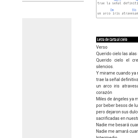
trae la señal definiti
Dm
Bb
un arco iris atravesa
Dm
Letra de Carta al cielo
Verso
Querido cielo las ala
Querido cielo el cr
silencios.
Y mirame cuando ya 
trae la señal definitiva
un arco iris atrav
corazón
Miles de ángeles ya 
por beber besos de lu
pero dejaron sus dulc
sacrificadas en nuest
Nadie me besará cua
Nadie me amará cua
Intermedio