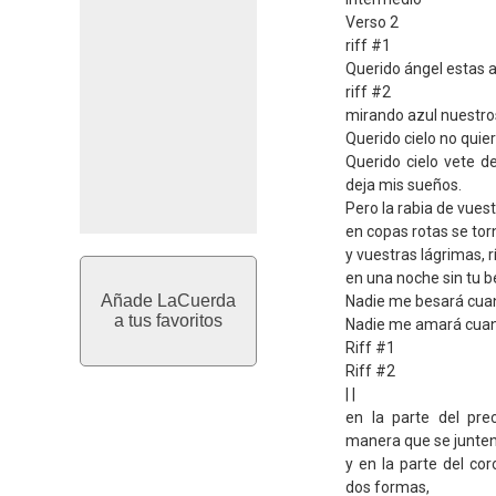
Verso 2
riff #1
Querido ángel estas aq
riff #2
mirando azul nuestros
Querido cielo no quier
Querido cielo vete d
deja mis sueños.
Pero la rabia de vues
en copas rotas se tor
y vuestras lágrimas, r
en una noche sin tu b
Añade LaCuerda
Nadie me besará cua
a tus favoritos
Nadie me amará cua
Riff #1
Riff #2
| |
en la parte del pre
manera que se junten
y en la parte del cor
dos formas,