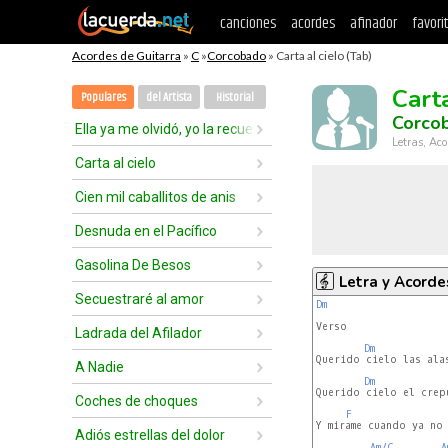
canciones
acordes
afinador
favori
Acordes de Guitarra
»
C
»
Corcobado
» Carta al cielo (Tab)
Carta
Populares
del Artista
Historial
Corco
Ella ya me olvidó, yo la recuerdo ahora
Letras, Aco
Carta al cielo
Cien mil caballitos de anis
Desnuda en el Pacífico
Gasolina De Besos
Letra y Acorde
Secuestraré al amor
Dm
Verso

Ladrada del Afilador
Dm
Querido cielo las ala
A Nadie
Dm
Querido cielo el crep
Coches de choques
F
Y mirame cuando ya no 
Adiós estrellas del dolor
Am/C
A