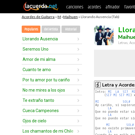
canciones
acordes
afinador
favori
Acordes de Guitarra
»
M
»
Maihuen
» Llorando Ausencia (Tab)
Llor
Populares
del Artista
Historial
Maihu
Llorando Ausencia
Letras, Aco
Seremos Uno
Amor de mi alma
Cuanto te amo
Por tu amor por tu cariño
Letra y Acorde
No me mires a los ojos
Intro: 
MI
LA
SI7
M
     (
SI7
MI
SI7
MI
) x
Te extraño tanto
MI
SOL#
Ay cariño, si supieras
LA
Cueca Campeones
Que no puedo estar sin
LA
Que no puedo estar sin
Ojos de cielo
MI
SOL#
Que no existe primaver
Los chamantos de mi Chile
LA
Cuando tu no estás pre