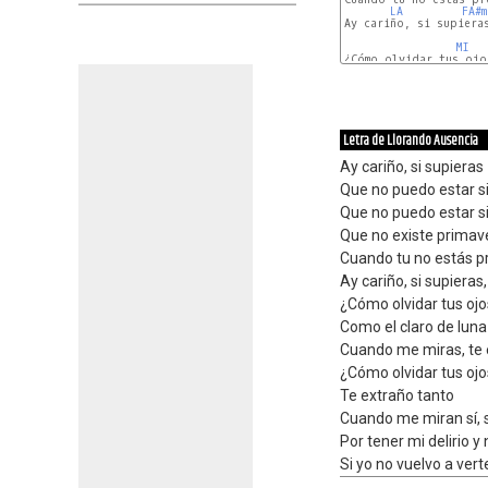
LA
FA#m
Ay cariño, si supieras
MI
¿Cómo olvidar tus ojos
LA
Letra de Llorando Ausencia
Ay cariño, si supieras
Que no puedo estar si
Que no puedo estar si
Que no existe primav
Cuando tu no estás pr
Ay cariño, si supieras
¿Cómo olvidar tus oj
Como el claro de luna
Cuando me miras, te 
¿Cómo olvidar tus oj
Te extraño tanto
Cuando me miran sí, s
Por tener mi delirio y
Si yo no vuelvo a ver