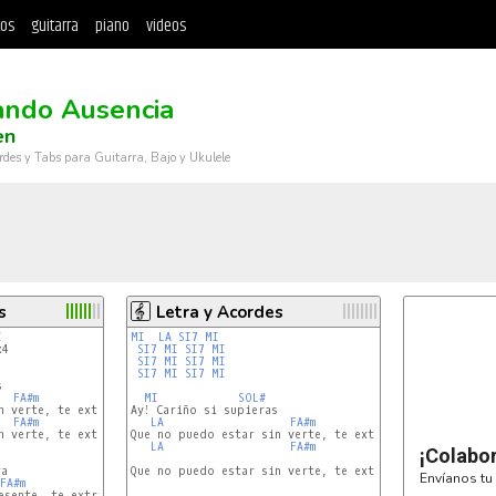
tos
guitarra
piano
videos
ando Ausencia
en
rdes y Tabs para Guitarra, Bajo y Ukulele
s
Letra y Acordes
I
MI
LA
SI7
MI
4

SI7
MI
SI7
MI
SI7
MI
SI7
MI
SI7
MI
SI7
MI


FA#m
SI
MI
SOL#
 verte, te extraño tanto

Ay! Cariño si supieras

FA#m
SI
LA
FA#m
SI
 verte, te extraño tanto

Que no puedo estar sin verte, te extraño tanto

LA
FA#m
SI
¡Colabo
a

Que no puedo estar sin verte, te extraño tanto.

Envíanos tu 
FA#m
SI
sente, te extraño tanto
