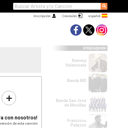
⚲
Inscripción
Conexión
Artistas Sugeridos
Remmy
Valenzuela
Banda MS
+
Banda San José
de Mesillas
ra con nosotros!
Francisco
versión de esta canción
Palazón