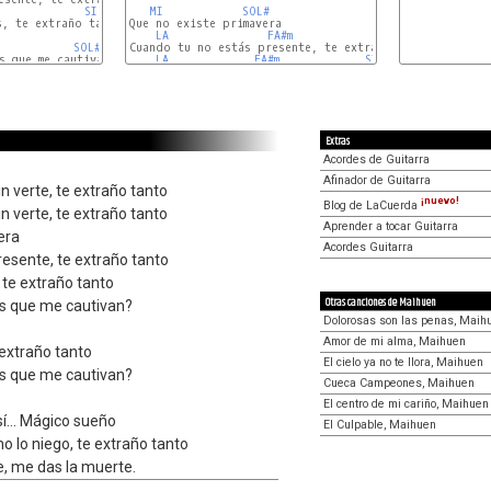
SI
MI
SOL#
, te extraño tanto

Que no existe primavera

LA
FA#m
SI
SOL#
Cuando tu no estás presente, te extraño tanto

 que me cautivan?

LA
FA#m
SI
Extras
Acordes de Guitarra
Afinador de Guitarra
n verte, te extraño tanto
¡nuevo!
Blog de LaCuerda
n verte, te extraño tanto
Aprender a tocar Guitarra
era
Acordes Guitarra
esente, te extraño tanto
, te extraño tanto
Otras canciones de Maihuen
os que me cautivan?
Dolorosas son las penas, Maih
Amor de mi alma, Maihuen
extraño tanto
El cielo ya no te llora, Maihuen
os que me cautivan?
Cueca Campeones, Maihuen
El centro de mi cariño, Maihuen
í... Mágico sueño
El Culpable, Maihuen
 no lo niego, te extraño tanto
te, me das la muerte.