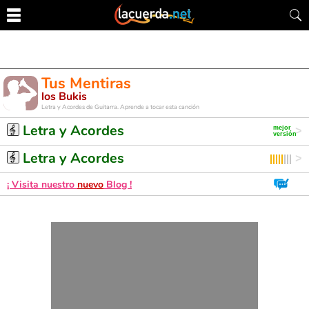
Tus Mentiras
los Bukis
Letra y Acordes de Guitarra. Aprende a tocar esta canción
Letra y Acordes
Letra y Acordes
¡ Visita nuestro
nuevo
Blog !