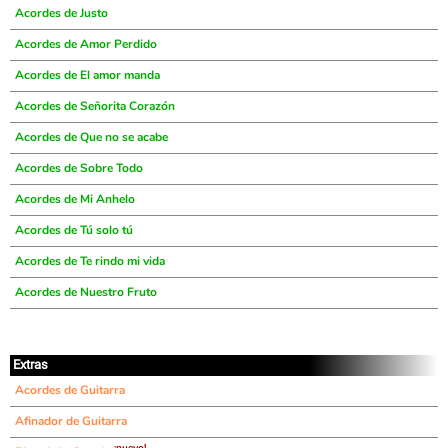
Acordes de Justo
Acordes de Amor Perdido
Acordes de El amor manda
Acordes de Señorita Corazón
Acordes de Que no se acabe
Acordes de Sobre Todo
Acordes de Mi Anhelo
Acordes de Tú solo tú
Acordes de Te rindo mi vida
Acordes de Nuestro Fruto
Extras
Acordes de Guitarra
Afinador de Guitarra