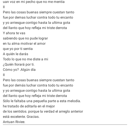
uan voz en mi pecho que no me mentia
II
Pero las cosas buenas siempre cuestan tanto
fue por demas luchar contra todo tu encanto
y yo arriesgue contigo hasta la ultima gota
del llanto que hoy refleja mi triste derrota
Y ahora te vas
sabiendo que no pude lograr
en tu alma motivar el amor
que yo por ti sentia
A quién le darás
Todo lo que no me diste a mi
¿Quién llorará por ti.
Cómo yo? .Algún día
II
Pero las cosas buenas siempre cuestan tanto
fue por demás luchar contra todo tu encanto
y yo arriesgue contigo hasta la ultima gota
del llanto que hoy refleja mi triste derrota
Sólo le faltaba una pequeña parte a esta melodía.
he tratado de aditarla en el mejor
de los sentidos. porque la verdad el arreglo anterior
está excelente. Gracias.
Antuan Riviee.