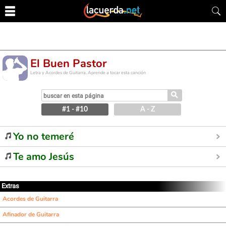
El Buen Pastor
Letra y Acordes de Guitarra. Aprende a tocar esta canción
⚲
#1 - #10
A - Z
Yo no temeré
Te amo Jesús
Extras
Acordes de Guitarra
Afinador de Guitarra