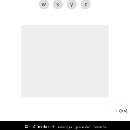
w
x
y
z
[PT]
[EN]
©
LaCuerda
.net
·
·
·
aviso legal
privacidad
contacto