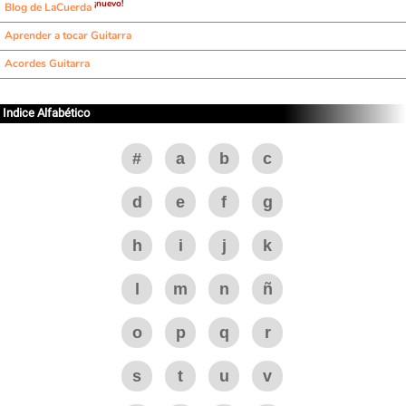
¡nuevo!
Blog de LaCuerda
Aprender a tocar Guitarra
Acordes Guitarra
Indice Alfabético
#
a
b
c
d
e
f
g
h
i
j
k
l
m
n
ñ
o
p
q
r
s
t
u
v