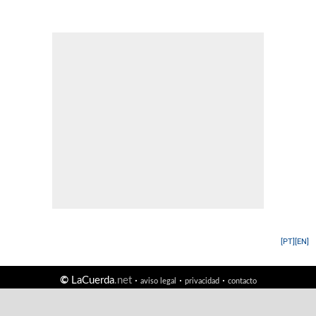
[PT]
[EN]
©
LaCuerda
.net
·
·
·
aviso legal
privacidad
contacto