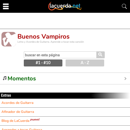
Buenos Vampiros
Letra y Acordes de Guitarra. Aprende a tocar esta canción
⚲
#1 - #10
A - Z
Momentos
Extras
Acordes de Guitarra
Afinador de Guitarra
¡nuevo!
Blog de LaCuerda
Aprender a tocar Guitarra