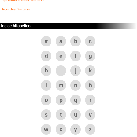
Acordes Guitarra
Indice Alfabético
#
a
b
c
d
e
f
g
h
i
j
k
l
m
n
ñ
o
p
q
r
s
t
u
v
w
x
y
z