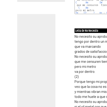
C
Am
Dm
 que me censuren  tien
C
Am
Dm
G7
C
Am
 - 
Letra de No Necesito
No necesito su aprob
tengo por dentro un 
que va marcando
grados de satisfaccio
No necesito su aprob
que me censuren tie
pero mi metro
va por dentro.
(2)
Porque tengo mi prop
veo que la cosa no es
y mientras vibran mi
todo me huele a que s
No necesito su aprob
ni el vil metal con qu