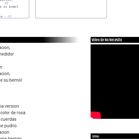
G7
e su bemol

Dm
 - 
G7
.

Video de No Necesito
acion,
medidor
n.
acion,
ne su bemol
ia version
 color de rosa
s cuerdas
e pudrio.
acion
Extras
e me tientan