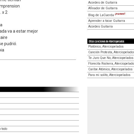
Acordes de Guitarra
omprension
Afinador de Guitarra
. x 2
¡nuevo!
Blog de LaCuerda
Aprender a tocar Guitarra
ja
Acordes Guitarra
nada va a estar mejor
 aire
Otras canciones de Aterciopelados
e pudrió.
Platónico, Aterciopelados
bia
Canción Protesta, Aterciopelado
Te Juro Que No, Aterciopelados
Florecita Rockera, Aterciopelad
Caribe Atómico, Aterciopelados
Para mi solito, Aterciopelados
 todo