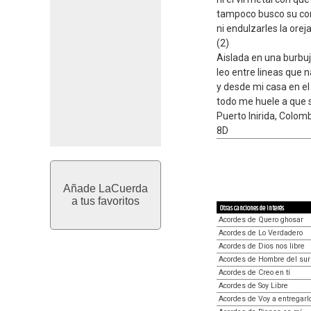
tampoco busco su c
ni endulzarles la oreja
(2)
Aislada en una burbu
leo entre lineas que 
y desde mi casa en el
todo me huele a que s
Puerto Inirida, Colom
8D
Añade LaCuerda
a tus favoritos
Otras canciones de interés
Acordes de Quero ghosar
Acordes de Lo Verdadero
Acordes de Dios nos libre
Acordes de Hombre del sur
Acordes de Creo en tí
Acordes de Soy Libre
Acordes de Voy a entregarlo