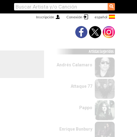
⚲
Inscripción
Conexión
Artistas Sugeridos
Andrés Calamaro
Attaque 77
Pappo
Enrique Bunbury