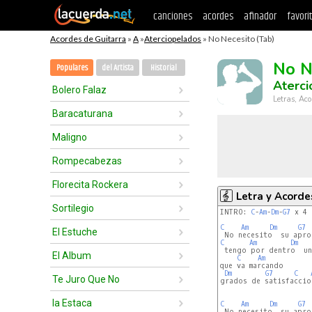
canciones
acordes
afinador
favori
Acordes de Guitarra
»
A
»
Aterciopelados
» No Necesito (Tab)
No N
Populares
del Artista
Historial
Aterc
Bolero Falaz
Letras, Aco
Baracaturana
Maligno
Rompecabezas
Florecita Rockera
Letra y Acorde
Sortilegio
INTRO: 
C
-
Am
-
Dm
-
G7
 x 4

C
Am
Dm
G7
El Estuche
C
Am
Dm
 tengo por dentro  un
El Album
C
Am
que va marcando

Dm
G7
C
Te Juro Que No
grados de satisfaccion
la Estaca
C
Am
Dm
G7