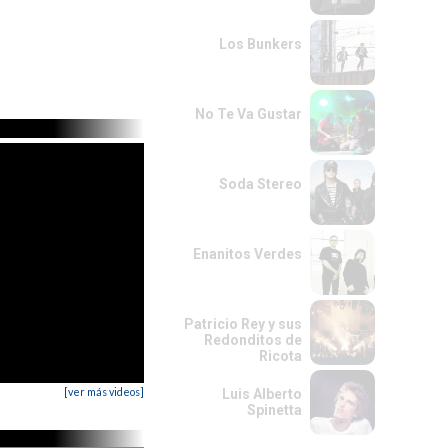
Los Bunkers
No Te Va Gustar
Soda Stereo
Enanitos Verdes
Patricio Rey y sus
Redonditos de
Ricota
[ver más videos]
Luis Alberto
Spinetta