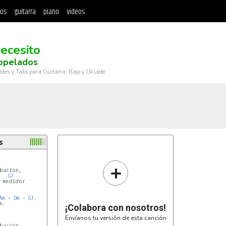
tos
guitarra
piano
videos
ecesito
iopelados
rdes y Tabs para Guitarra, Bajo y Ukulele
s
+
G7
 medidor

Am
 - 
Dm
 - 
G7
.

.

¡Colabora con nosotros!
Envíanos tu versión de esta canción