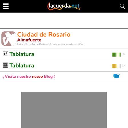
Ciudad de Rosario
Almafuerte
Letra y Acordes de Guitarra. Aprende a tocar esta canción
Tablatura
Tablatura
¡ Visita nuestro
nuevo
Blog !