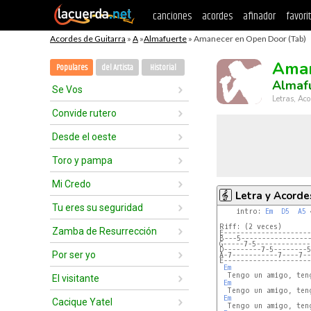
canciones
acordes
afinador
favori
Acordes de Guitarra
»
A
»
Almafuerte
» Amanecer en Open Door (Tab)
Aman
Populares
del Artista
Historial
Almaf
Se Vos
Letras, Aco
Convide rutero
Desde el oeste
Toro y pampa
Mi Credo
Letra y Acorde
Tu eres su seguridad
    intro: 
Em
D5
A5
 
Zamba de Resurrección
E---------------------
B---5----------------
G-----7-5-------------
D---------7-5--------5
Por ser yo
A-7-----------7----7--
E---------------------
Em
  Tengo un amigo, teng
El visitante
Em
  Tengo un amigo, teng
Em
Cacique Yatel
  Tengo un amigo, teng