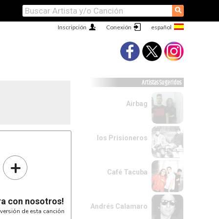
⚲
Inscripción
Conexión
Artistas Sugeridos
Airbag
los Prisioneros
+
Café Tacuba
----------|
----------|
---------|
--------5-|
ra con nosotros!
-2------5-|
Andrés Calamaro
--4-2-0-3-|
versión de esta canción