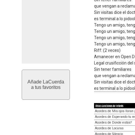
que vengan a recla
Sin visitas dice el doc
es terminal a lo pidoo
Tengo un amigo, ten
Tengo un amigo, ten
Tengo un amigo, ten
Tengo un amigo, teng
Riff: (2 veces)
Amanecer en Open D
Legal crusificción del 
Sin tener familiares
que vengan a recla
Añade LaCuerda
Sin visitas dice el doc
a tus favoritos
es terminal a lo pidoo
Otras canciones de interés
Acordes de Mis ojos lloran p
Acordes de Esperando tu r
Acordes de Donde estás?
Acordes de Locuras
Acordes de Silencio