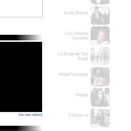
Soda Stereo
Luis Alberto
Spinetta
La Oreja de Van
Gogh
Julieta Venegas
Pappo
[ver más videos]
Callejeros