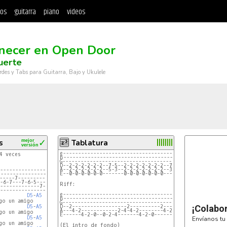
tos
guitarra
piano
videos
ecer en Open Door
uerte
rdes y Tabs para Guitarra, Bajo y Ukulele
s
mejor
✓
Tablatura
versión
e----------------------------------------|
4 veces

B----------------------------------------|
G----------------------------------------|x2
D--2-2-2-2-2-2--7-5--2-2-2-2-2-2-2--7-5--|
A--2-2-2-2-2-2--5-3--2-2-2-2-2-2-2--3-2--|
--------------------
E--0-0-0-0-0-0-------0-0-0-0-0-0-0-------|
---------------------
-----7--------------
-6-7---7-6-5---5----
Riff:

-------------7------
--------------------
e-----------------------------------------------------
D5
-
A5
B-----------------------------------------------------
o un amigo 

G------------------------------------------------------
D5
-
A5
D--2------------------2----------2------------------2-
¡Colabo
A---4-2------------2-4-4-2--------4-2------------2-4-4
o un amigo 

E------4-2-0--0-2-4-------4-2-0------4-2-0--0-2-4-----
D5
-
A5
Envíanos tu 
o un amigo

(El intro de fondo)
