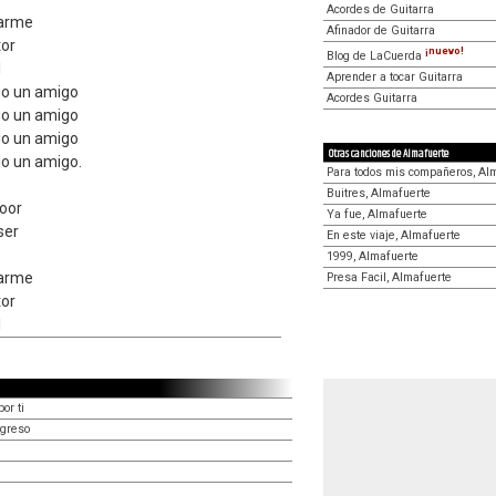
Acordes de Guitarra
marme
Afinador de Guitarra
tor
¡nuevo!
Blog de LaCuerda
l
Aprender a tocar Guitarra
go un amigo
Acordes Guitarra
go un amigo
go un amigo
Otras canciones de Almafuerte
o un amigo.
Para todos mis compañeros, Al
Buitres, Almafuerte
oor
Ya fue, Almafuerte
ser
En este viaje, Almafuerte
1999, Almafuerte
marme
Presa Facil, Almafuerte
tor
l
or ti
egreso