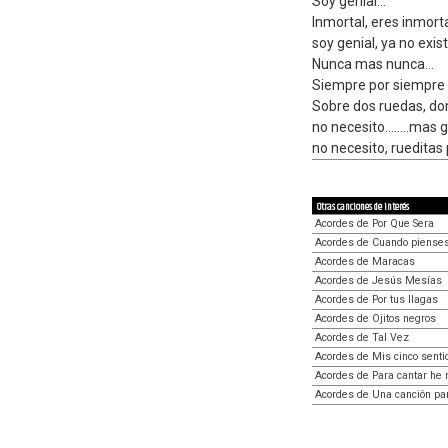
Soy genial...
Inmortal, eres inmort
soy genial, ya no exis
Nunca mas nunca...
Siempre por siempre m
Sobre dos ruedas, dom
no necesito........mas
no necesito, ruedita
Otras canciones de interés
Acordes de Por Que Sera
Acordes de Cuando pienses
Acordes de Maracas
Acordes de Jesús Mesías
Acordes de Por tus llagas
Acordes de Ojitos negros
Acordes de Tal Vez
Acordes de Mis cinco senti
Acordes de Para cantar he 
Acordes de Una canción pa