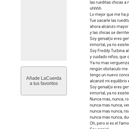
las rueditas chicas a m
E|--------------------
ohhhh
G|--------------------
Lo mejor que me ha p
fue sacarle las ruedit
ahora alcanzo mayor 
y las chicas se derri
Soy genial(si eres gen
inmortal, ya no existe
Soy Freddy Turbina al
y cuidado niños, que
Ya no mas verguenza
ningún obstaculo me 
tengo un nuevo conce
Añade LaCuerda
alcanzé mi equilibrio 
a tus favoritos
Soy genial(si eres gen
inmortal, ya no existe
Nunca mas, nunca, rod
nunca mas nunca, ver
nunca mas nunca, ris
nunca mas nunca, du
Oh, pero si es el famo