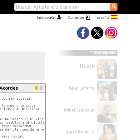
⚲
Inscripción
Conexión
Artistas Sugeridos
Ha.ash
 Acordes
Mon Laferte
bicicleta (Oh)

 la mañana le saqué

chicas a mi bicicleta

Mikel Erentxun
5 y 4 según se indica)

as rueditas a mi bicicleta

 mayor velocidad

Ingrid Rosario