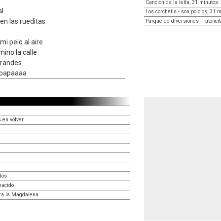
Cancion de la leña, 31 minutos
al
Los corchetis - son pololos, 31 
ten las rueditas
Parque de diversiones - ratonci
i pelo al aire
ino la calle
 grandes
s papaaaa
 en volver
dos
nacido
ra la Magdalena