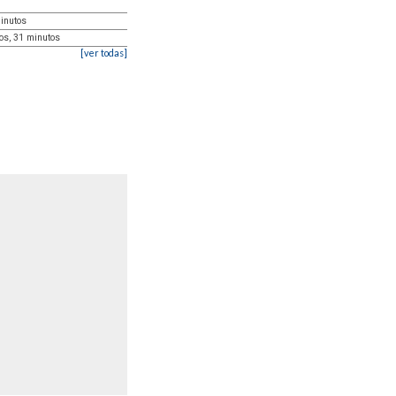
minutos
tos, 31 minutos
[ver todas]