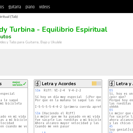
tos
guitarra
piano
videos
ritual (Tab)
y Turbina - Equilibrio Espiritual
nutos
rdes y Tabs para Guitarra, Bajo y Ukulele
s
mejor
✓
Letra y Acordes
Letra y
versión
SIm
  Riff: VI-2-4  V-4-2-2

B5
Sí hoy un día muy especial  (¿Por qué?)

¿por que?

a le saqué

Por que en la mañana le saqué las rueditas chicas a mi 
Porque hoy en
mi bicicleta

las rueditas 
I-5-5-5-5-4-4-2 (primera cuerda apretada en espacios, 
B5
SIm
 (Haciendo el Riff)

Lo mejor que me ha pasado en mi vida 

fue sacarle l
as a mi bicicleta

fue sacarle Las rueditas a mi bicicleta

ahora alcanzo
locidad

Ahora alcanzo mayor velocidad y las chicas se derriten

en cuando me ven pasar

Cuando me ven pasar

A5
LA
E5