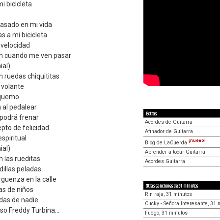
i bicicleta
----------------------

------------------
asado en mi vida
as a mi bicicleta
velocidad
ten cuando me ven pasar
ial)
n ruedas chiquititas
 volante
 quemo
 al pedalear
Extras
podrá frenar
Acordes de Guitarra
pto de felicidad
Afinador de Guitarra
espiritual
¡nuevo!
Blog de LaCuerda
ial)
Aprender a tocar Guitarra
n las rueditas
Acordes Guitarra
illas peladas
guenza en la calle
Otras canciones de 31 minutos
as de niños
Rin raja, 31 minutos
das de nadie
Cucky - Señora Interesante, 31 
so Freddy Turbina...
Fuego, 31 minutos