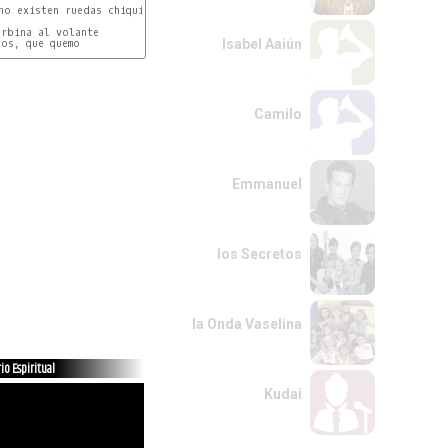
Isabel Aaiún
Camilo
Emmanuel
los Secretos
la Onda Vaselina
io Espiritual
Kudai