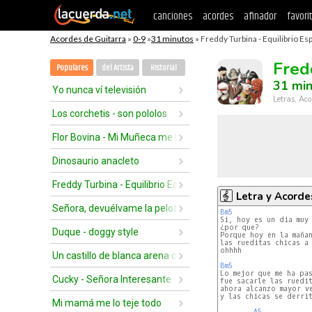
canciones
acordes
afinador
favori
Acordes de Guitarra
»
0-9
»
31 minutos
» Freddy Turbina - Equilibrio Espi
Fredd
Populares
del Artista
Historial
31 mi
Yo nunca ví televisión
Letras, Aco
Los corchetis - son pololos
Flor Bovina - Mi Muñeca me hablo
Dinosaurio anacleto
Freddy Turbina - Equilibrio Espiritual
Letra y Acorde
Señora, devuélvame la pelota
Bm5
¿por que?

Duque - doggy style
Porque hoy en la mañan
las rueditas chicas a 
ohhhh

Un castillo de blanca arena con vista al mar
Bm5
Cucky - Señora Interesante
fue sacarle las ruedit
ahora alcanzo mayor ve
y las chicas se derrit
Mi mamá me lo teje todo
A5