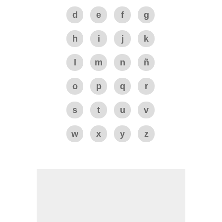
d
e
f
g
h
i
j
k
l
m
n
ñ
o
p
q
r
s
t
u
v
w
x
y
z