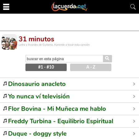
31 minutos
Letra y Acordes de Guitarra. Aprende a tocar esta canción
⚲
#1 - #10
A - Z
Dinosaurio anacleto
Yo nunca ví televisión
Flor Bovina - Mi Muñeca me hablo
Freddy Turbina - Equilibrio Espiritual
Duque - doggy style