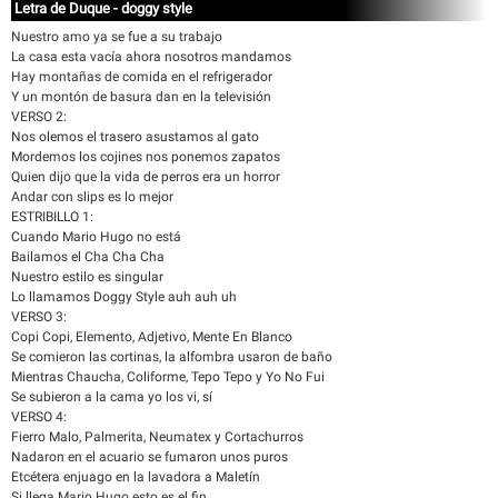
Letra de Duque - doggy style
Nuestro amo ya se fue a su trabajo
La casa esta vacía ahora nosotros mandamos
Hay montañas de comida en el refrigerador
Y un montón de basura dan en la televisión
VERSO 2:
Nos olemos el trasero asustamos al gato
Mordemos los cojines nos ponemos zapatos
Quien dijo que la vida de perros era un horror
Andar con slips es lo mejor
ESTRIBILLO 1:
Cuando Mario Hugo no está
Bailamos el Cha Cha Cha
Nuestro estilo es singular
Lo llamamos Doggy Style auh auh uh
VERSO 3:
Copi Copi, Elemento, Adjetivo, Mente En Blanco
Se comieron las cortinas, la alfombra usaron de baño
Mientras Chaucha, Coliforme, Tepo Tepo y Yo No Fui
Se subieron a la cama yo los vi, sí
VERSO 4:
Fierro Malo, Palmerita, Neumatex y Cortachurros
Nadaron en el acuario se fumaron unos puros
Etcétera enjuago en la lavadora a Maletín
Si llega Mario Hugo esto es el fin