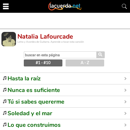
Natalia Lafourcade
Letra y Acordes de Guitarra. Aprende a tocar esta canción
⚲
#1 - #10
A - Z
Hasta la raíz
Nunca es suficiente
Tú si sabes quererme
Soledad y el mar
Lo que construimos