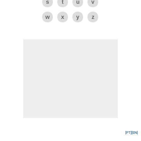
s
t
u
v
w
x
y
z
[PT]
[EN]