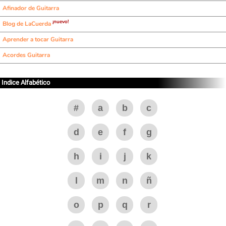
Afinador de Guitarra
¡nuevo!
Blog de LaCuerda
Aprender a tocar Guitarra
Acordes Guitarra
Indice Alfabético
#
a
b
c
d
e
f
g
h
i
j
k
l
m
n
ñ
o
p
q
r