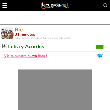
Rie
31 minutos
Letra y Acordes de Guitarra. Aprende a tocar esta canción
Letra y Acordes
¡ Visita nuestro
nuevo
Blog !