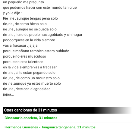
un pequeño me pregunto
que podemos hacer con este mundo tan cruel
y yo le dije :
Rie , rie , aunque tengas pena solo
rie, rie , rie como hiena solo
rie , rie , aunque no se pueda solo
rie , rie , lleno de problemas agobiado y sin hogar
poooorqueee en la vida siempre
vas a fracasar , jajaja
porque mañana tambien estara nublado
porque no eres musculoso
porque no eres talentoso
en la vida siempre vas a fracasar
rie , rie , si te estan pegando solo
rie , rie , rie como un mounstro solo
rie ,rie ,aunque ya estes muerto solo
rie , rie , riete con alegriosidad.
jajaa...
Otras canciones de 31 minutos
Dinosaurio anacleto, 31 minutos
Hermanos Guarenes - Tanganica tanganana, 31 minutos