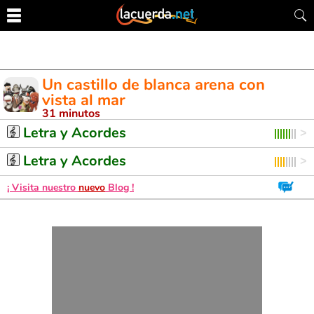
Un castillo de blanca arena con
vista al mar
31 minutos
Letra y Acordes de Guitarra. Aprende a tocar esta canción
Letra y Acordes
Letra y Acordes
¡ Visita nuestro
nuevo
Blog !