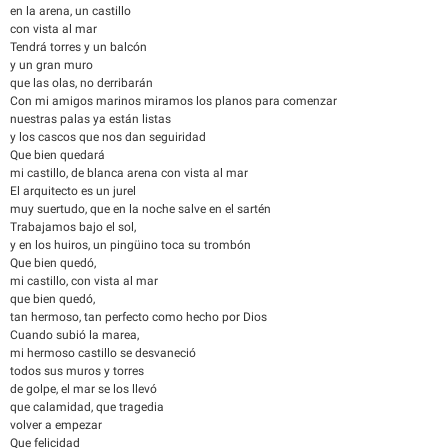
en la arena, un castillo
con vista al mar
Tendrá torres y un balcón
y un gran muro
que las olas, no derribarán
Con mi amigos marinos miramos los planos para comenzar
nuestras palas ya están listas
y los cascos que nos dan seguiridad
Que bien quedará
mi castillo, de blanca arena con vista al mar
El arquitecto es un jurel
muy suertudo, que en la noche salve en el sartén
Trabajamos bajo el sol,
y en los huiros, un pingüino toca su trombón
Que bien quedó,
mi castillo, con vista al mar
que bien quedó,
tan hermoso, tan perfecto como hecho por Dios
Cuando subió la marea,
mi hermoso castillo se desvaneció
todos sus muros y torres
de golpe, el mar se los llevó
que calamidad, que tragedia
volver a empezar
Que felicidad