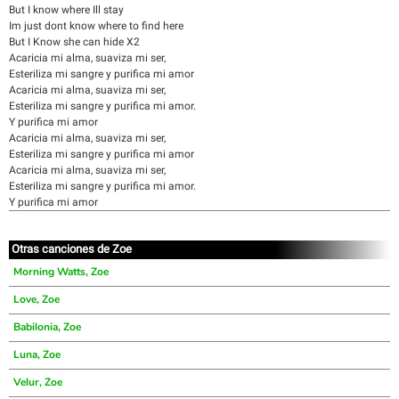
But I know where Ill stay
Im just dont know where to find here
But I Know she can hide X2
Acaricia mi alma, suaviza mi ser,
Esteriliza mi sangre y purifica mi amor
Acaricia mi alma, suaviza mi ser,
Esteriliza mi sangre y purifica mi amor.
Y purifica mi amor
Acaricia mi alma, suaviza mi ser,
Esteriliza mi sangre y purifica mi amor
Acaricia mi alma, suaviza mi ser,
Esteriliza mi sangre y purifica mi amor.
Y purifica mi amor
Otras canciones de Zoe
Morning Watts, Zoe
Love, Zoe
Babilonia, Zoe
Luna, Zoe
Velur, Zoe