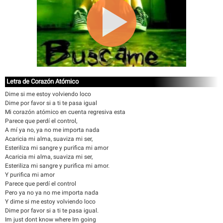
Letra de Corazón Atómico
Dime si me estoy volviendo loco
Dime por favor si a ti te pasa igual
Mi corazón atómico en cuenta regresiva esta
Parece que perdí el control,
A mí ya no, ya no me importa nada
Acaricia mi alma, suaviza mi ser,
Esteriliza mi sangre y purifica mi amor
Acaricia mi alma, suaviza mi ser,
Esteriliza mi sangre y purifica mi amor.
Y purifica mi amor
Parece que perdí el control
Pero ya no ya no me importa nada
Y dime si me estoy volviendo loco
Dime por favor si a ti te pasa igual.
Im just dont know where Im going