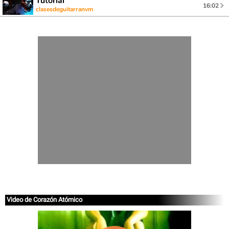
Tutorial
16:02
clasesdeguitarranvm
Video de Corazón Atómico