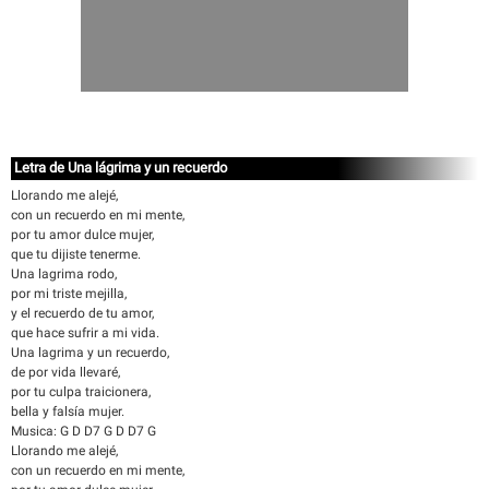
Letra de Una lágrima y un recuerdo
Llorando me alejé,
con un recuerdo en mi mente,
por tu amor dulce mujer,
que tu dijiste tenerme.
Una lagrima rodo,
por mi triste mejilla,
y el recuerdo de tu amor,
que hace sufrir a mi vida.
Una lagrima y un recuerdo,
de por vida llevaré,
por tu culpa traicionera,
bella y falsía mujer.
Musica: G D D7 G D D7 G
Llorando me alejé,
con un recuerdo en mi mente,