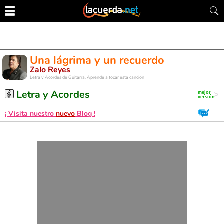
Una lágrima y un recuerdo
Zalo Reyes
Letra y Acordes de Guitarra. Aprende a tocar esta canción
Letra y Acordes
¡ Visita nuestro
nuevo
Blog !