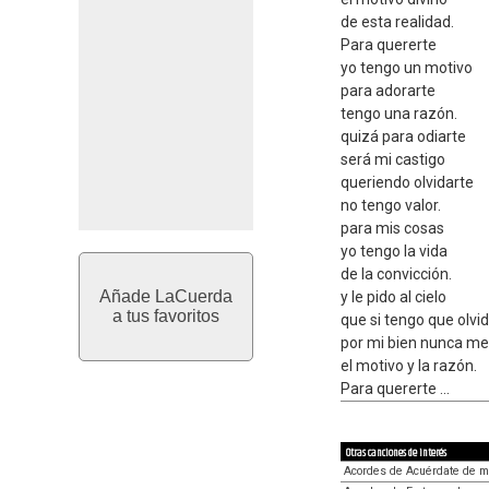
de esta realidad.
Para quererte
yo tengo un motivo
para adorarte
tengo una razón.
quizá para odiarte
será mi castigo
queriendo olvidarte
no tengo valor.
para mis cosas
yo tengo la vida
de la convicción.
Añade LaCuerda
y le pido al cielo
a tus favoritos
que si tengo que olvi
por mi bien nunca me
el motivo y la razón.
Para quererte ...
Otras canciones de interés
Acordes de Acuérdate de m