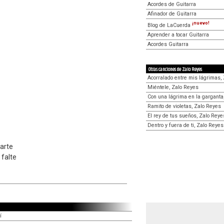
Acordes de Guitarra
Afinador de Guitarra
¡nuevo!
Blog de LaCuerda
Aprender a tocar Guitarra
Acordes Guitarra
Otras canciones de Zalo Reyes
Acorralado entre mis lágrimas,
Miéntele, Zalo Reyes
Con una lágrima en la garganta
Ramito de violetas, Zalo Reyes
El rey de tus sueños, Zalo Reye
Dentro y fuera de ti, Zalo Reyes
darte
 falte
í