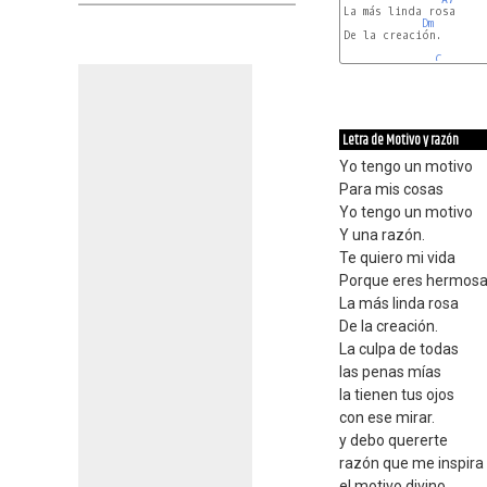
La más linda rosa

Dm
De la creación.

C
Letra de Motivo y razón
Yo tengo un motivo
Para mis cosas
Yo tengo un motivo
Y una razón.
Te quiero mi vida
Porque eres hermos
La más linda rosa
De la creación.
La culpa de todas
las penas mías
la tienen tus ojos
con ese mirar.
y debo quererte
razón que me inspira
el motivo divino