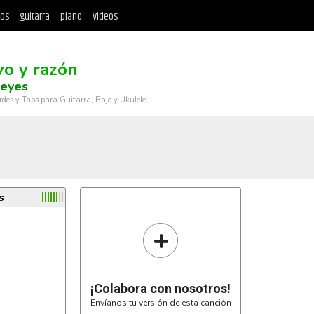
tos
guitarra
piano
videos
vo y razón
Reyes
rdes y Tabs para Guitarra, Bajo y Ukulele
s
+
¡Colabora con nosotros!
Envíanos tu versión de esta canción