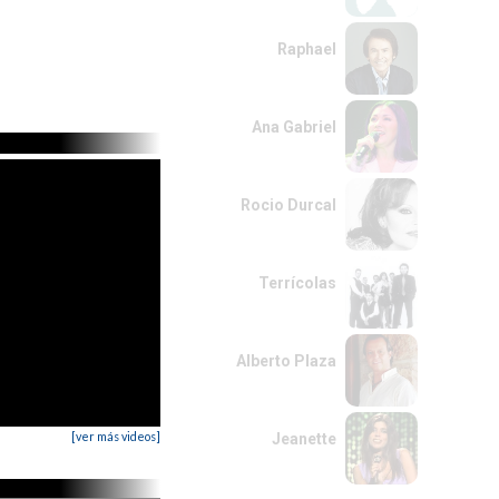
Raphael
Ana Gabriel
Rocio Durcal
Terrícolas
Alberto Plaza
[ver más videos]
Jeanette