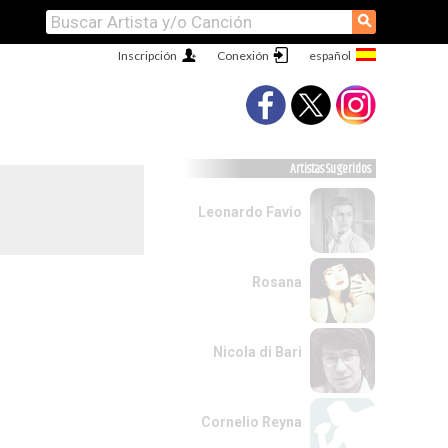
⚲
Inscripción
Conexión
Artistas Sugeridos
Leonardo Favio
Rosana
Nicola di Bari
Cornelio Reyna