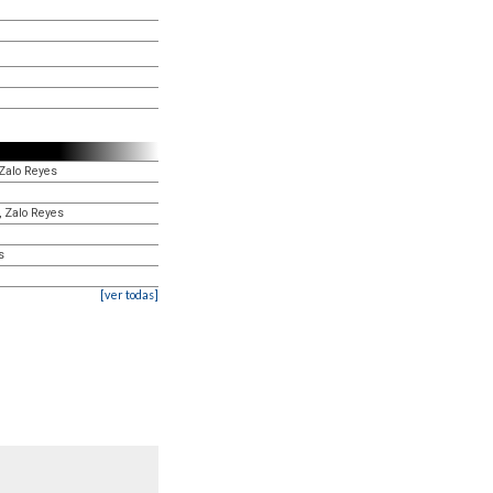
 Zalo Reyes
, Zalo Reyes
s
[ver todas]