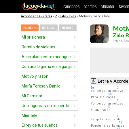
canciones
acordes
afinador
favori
Acordes de Guitarra
»
Z
»
Zalo Reyes
» Motivo y razón (Tab)
Moti
Populares
del Artista
Historial
Zalo 
Mi prisionera
Letras, Aco
Ramito de violetas
Acorralado entre mis lágrimas
Con una lágrima en la garganta
Motivo y razón
Letra y Acorde
María Teresa y Danilo
Dm
C
Yo tengo un motivo

Dm
Mi Caminar
Para mis cosas

C
Yo tengo un motivo

Una lágrima y un recuerdo
D 
Y una razón.

Miéntele
C
Te quiero mi vida

A#
El rey de tus sueños
Porque eres hermosa

A7